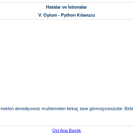
Hatalar ve İstisnalar
V. Oylum - Python Kılavuzu
ekleri denediyseniz muhtemelen birkaç tane görmüşsünüzdür. Birbirin
Üst Ana Başlık