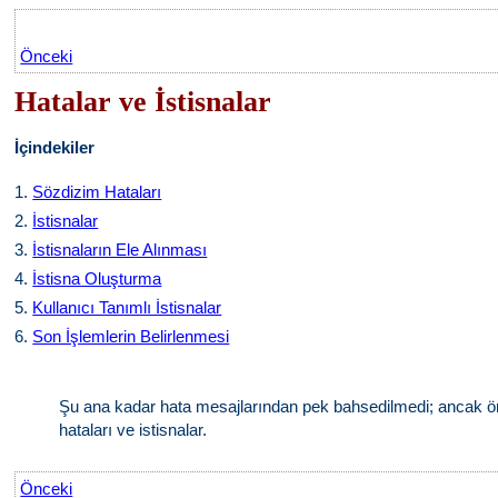
Önceki
Hatalar ve İstisnalar
İçindekiler
1.
Sözdizim Hataları
2.
İstisnalar
3.
İstisnaların Ele Alınması
4.
İstisna Oluşturma
5.
Kullanıcı Tanımlı İstisnalar
6.
Son İşlemlerin Belirlenmesi
Şu ana kadar hata mesajlarından pek bahsedilmedi; ancak örn
hataları ve istisnalar.
Önceki