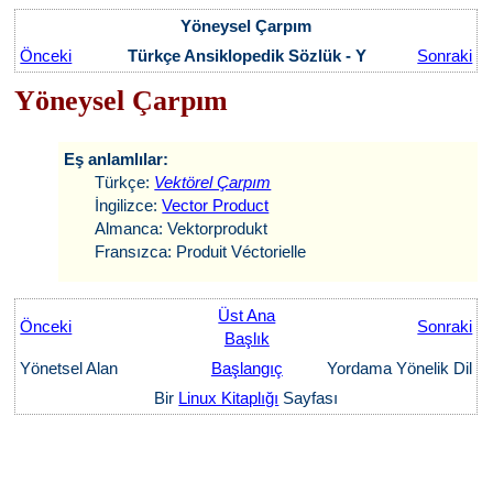
Yöneysel Çarpım
Önceki
Türkçe Ansiklopedik Sözlük - Y
Sonraki
Yöneysel Çarpım
Eş anlamlılar:
Türkçe:
Vektörel Çarpım
İngilizce:
Vector Product
Almanca: Vektorprodukt
Fransızca: Produit Véctorielle
Üst Ana
Önceki
Sonraki
Başlık
Yönetsel Alan
Başlangıç
Yordama Yönelik Dil
Bir
Linux Kitaplığı
Sayfası