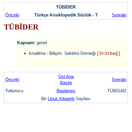
TÜBİDER
Önceki
Türkçe Ansiklopedik Sözlük - T
Sonraki
TÜBİDER
Kapsam:
genel
kısaltma
- Bilişim Sektörü Derneği
[örütbağ]
Üst Ana
Önceki
Sonraki
Başlık
Tutturucu
Başlangıç
TÜBİSAD
Bir
Linux Kitaplığı
Sayfası