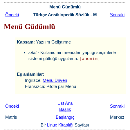
Menü Güdümlü
Önceki
Türkçe Ansiklopedik Sözlük - M
Sonraki
Menü Güdümlü
Kapsam:
Yazılım Geliştirme
sıfat
- Kullanıcının menüden yaptığı seçimlerle
sistemi güttüğü uygulama.
[anonim]
Eş anlamlılar:
İngilizce:
Menu Driven
Fransızca: Piloté par Menu
Üst Ana
Önceki
Sonraki
Başlık
Matris
Başlangıç
Merkez
Bir
Linux Kitaplığı
Sayfası