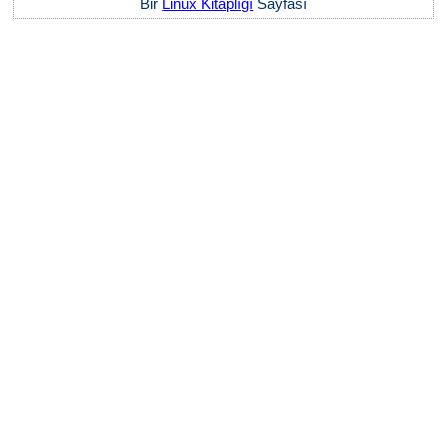
Bir
Linux Kitaplığı
Sayfası