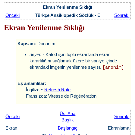
Ekran Yenilenme Sıklığı
Önceki
Türkçe Ansiklopedik Sözlük - E
Sonraki
Ekran Yenilenme Sıklığı
Kapsam:
Donanım
deyim
- Katod ışın tüplü ekranlarda ekran
kararlılığını sağlamak üzere bir saniye içinde
ekrandaki imgenin yenilenme sayısı.
[anonim]
Eş anlamlılar:
İngilizce:
Refresh Rate
Fransızca: Vitesse de Régénération
Üst Ana
Önceki
Sonraki
Başlık
Ekran
Başlangıç
Ekranlama