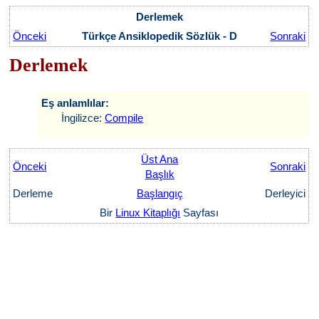
Derlemek
Önceki
Türkçe Ansiklopedik Sözlük - D
Sonraki
Derlemek
Eş anlamlılar:
İngilizce:
Compile
Üst Ana
Önceki
Sonraki
Başlık
Derleme
Başlangıç
Derleyici
Bir
Linux Kitaplığı
Sayfası