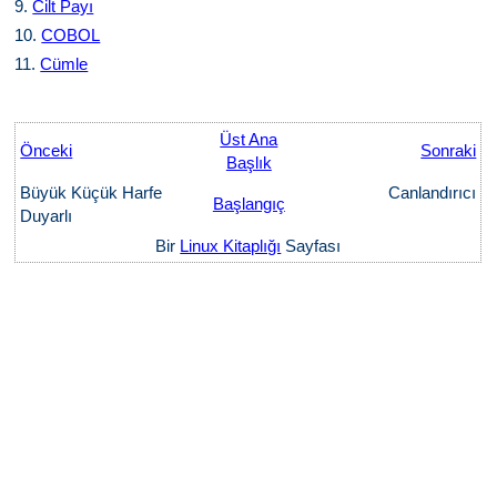
9.
Cilt Payı
10.
COBOL
11.
Cümle
Üst Ana
Önceki
Sonraki
Başlık
Büyük Küçük Harfe
Canlandırıcı
Başlangıç
Duyarlı
Bir
Linux Kitaplığı
Sayfası