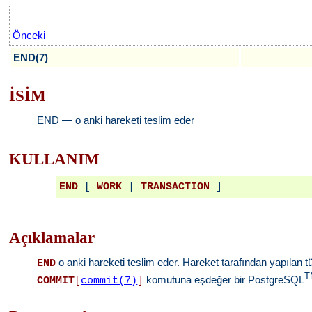
Önceki
END(7)
İSİM
END — o anki hareketi teslim eder
KULLANIM
END
 [ 
WORK
 | 
TRANSACTION
Açıklamalar
o anki hareketi teslim eder. Hareket tarafından yapılan tüm
END
T
komutuna eşdeğer bir PostgreSQL
COMMIT
[
commit(7)
]