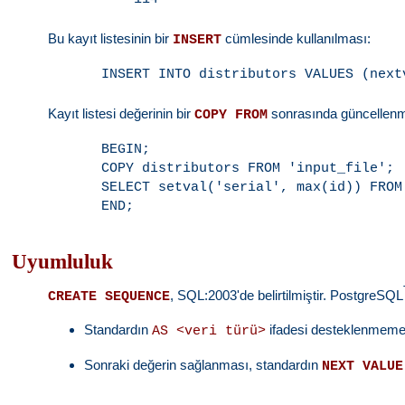
Bu kayıt listesinin bir
cümlesinde kullanılması:
INSERT
Kayıt listesi değerinin bir
sonrasında güncellenm
COPY FROM
BEGIN;

COPY distributors FROM 'input_file';

SELECT setval('serial', max(id)) FROM 
Uyumluluk
, SQL:2003'de belirtilmiştir. PostgreSQL
CREATE SEQUENCE
Standardın
ifadesi desteklenmemek
AS <veri türü>
Sonraki değerin sağlanması, standardın
NEXT VALUE