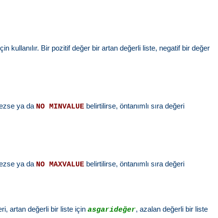
ullanılır. Bir pozitif değer bir artan değerli liste, negatif bir değer
ilmezse ya da
belirtilirse, öntanımlı sıra değeri
NO MINVALUE
ilmezse ya da
belirtilirse, öntanımlı sıra değeri
NO MAXVALUE
, artan değerli bir liste için
, azalan değerli bir liste
asgarideğer