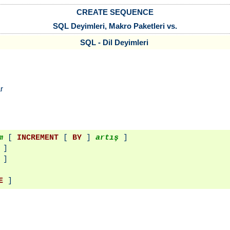
CREATE SEQUENCE
SQL Deyimleri, Makro Paketleri vs.
SQL - Dil Deyimleri
r
m
 [ 
INCREMENT
 [ 
BY
 ] 
artış
 ]

 ]

 ]

E