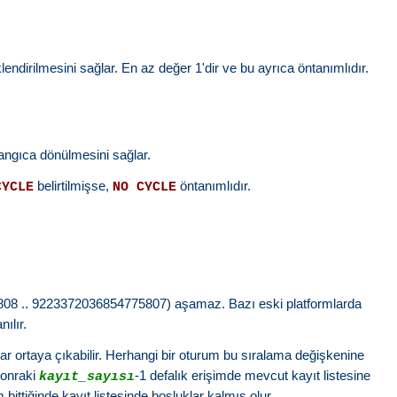
klendirilmesini sağlar. En az değer 1'dir ve bu ayrıca öntanımlıdır.
langıca dönülmesini sağlar.
belirtilmişse,
öntanımlıdır.
CYCLE
NO CYCLE
4775808 .. 9223372036854775807) aşamaz. Bazı eski platformlarda
ılır.
r ortaya çıkabilir. Herhangi bir oturum bu sıralama değişkenine
 sonraki
-1 defalık erişimde mevcut kayıt listesine
kayıt_sayısı
ittiğinde kayıt listesinde boşluklar kalmış olur.