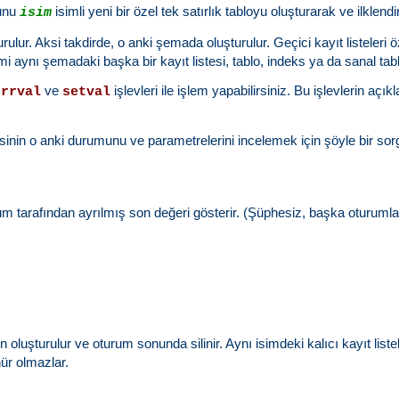
Bunu
isimli yeni bir özel tek satırlık tabloyu oluşturarak ve ilklen
isim
rulur. Aksi takdirde, o anki şemada oluşturulur. Geçici kayıt listeleri ö
ismi aynı şemadaki başka bir kayıt listesi, tablo, indeks ya da sanal ta
ve
işlevleri ile işlem yapabilirsiniz. Bu işlevlerin açı
urrval
setval
esinin o anki durumunu ve parametrelerini incelemek için şöyle bir sorgu
rum tarafından ayrılmış son değeri gösterir. (Şüphesiz, başka oturuml
n oluşturulur ve oturum sonunda silinir. Aynı isimdeki kalıcı kayıt list
ür olmazlar.