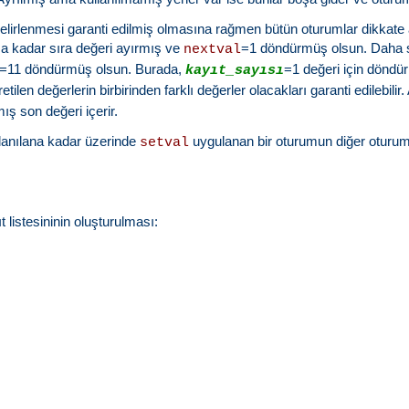
belirlenmesi garanti edilmiş olmasına rağmen bütün oturumlar dikkate a
0 a kadar sıra değeri ayırmış ve
=1 döndürmüş olsun. Daha s
nextval
=11 döndürmüş olsun. Burada,
=1 değeri için döndü
kayıt_sayısı
ilen değerlerin birbirinden farklı değerler olacakları garanti edilebilir
ş son değeri içerir.
llanılana kadar üzerinde
uygulanan bir oturumun diğer oturuml
setval
t listesininin oluşturulması: