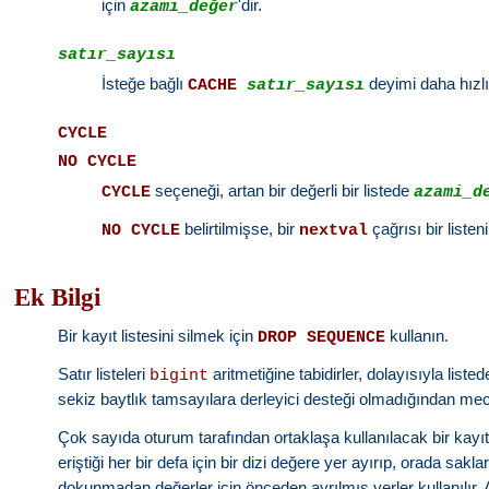
için
'dir.
azami_değer
satır_sayısı
İsteğe bağlı
deyimi daha hızlı 
CACHE
satır_sayısı
CYCLE
NO CYCLE
seçeneği, artan bir değerli bir listede
CYCLE
azami_d
belirtilmişse, bir
çağrısı bir liste
NO CYCLE
nextval
Ek Bilgi
Bir kayıt listesini silmek için
kullanın.
DROP SEQUENCE
Satır listeleri
aritmetiğine tabidirler, dolayısıyla li
bigint
sekiz baytlık tamsayılara derleyici desteği olmadığından m
Çok sayıda oturum tarafından ortaklaşa kullanılacak bir kayıt 
eriştiği her bir defa için bir dizi değere yer ayırıp, orada sak
dokunmadan değerler için önceden ayrılmış yerler kullanılır. A