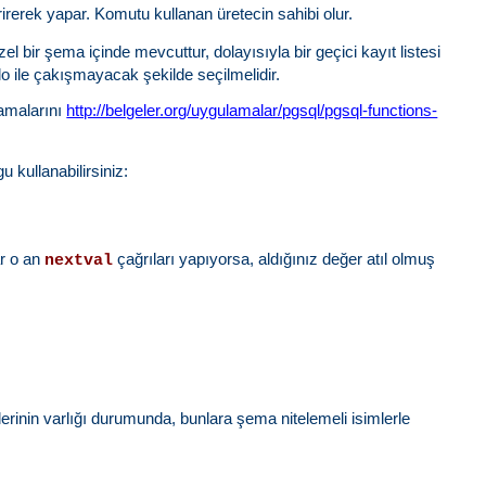
dirirerek yapar. Komutu kullanan üretecin sahibi olur.
zel bir şema içinde mevcuttur, dolayısıyla bir geçici kayıt listesi
blo ile çakışmayacak şekilde seçilmelidir.
klamalarını
http://belgeler.org/uygulamalar/pgsql/pgsql-functions-
 kullanabilirsiniz:
ar o an
çağrıları yapıyorsa, aldığınız değer atıl olmuş
nextval
elerinin varlığı durumunda, bunlara şema nitelemeli isimlerle