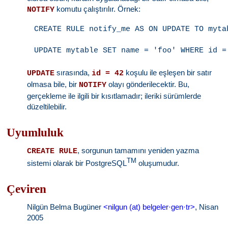
komutu çalıştırılır. Örnek:
NOTIFY
CREATE RULE notify_me AS ON UPDATE TO myta
sırasında,
koşulu ile eşleşen bir satır
UPDATE
id = 42
olmasa bile, bir
olayı gönderilecektir. Bu,
NOTIFY
gerçekleme ile ilgili bir kısıtlamadır; ileriki sürümlerde
düzeltilebilir.
Uyumluluk
, sorgunun tamamını yeniden yazma
CREATE RULE
TM
sistemi olarak bir PostgreSQL
oluşumudur.
Çeviren
Nilgün Belma Bugüner
<nilgun (at) belgeler·gen·tr>
, Nisan
2005