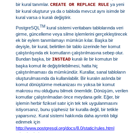
bir kural tanımlar.
ya yeni
CREATE OR REPLACE RULE
bir kural oluşturur ya da o tabloda mevcut aynı isimde bir
kural varsa o kuralı değiştirir.
TM
PostgreSQL
kural sistemi veritabanı tablolarında veri
girme, güncelleme veya silme işlemlerini gerçekleştirecek
ek bir eylem tanımlamayı mümkün kılar. Başka bir
deyişle, bir kural, belirtilen bir tablo üzerinde her komut
çalıştırılışında ek komutların çalıştırılmasına sebep olur.
Bundan başka, bir
kuralı ile bir komutun bir
INSTEAD
başka komut ile değiştirilebilmesi, hatta hiç
çalıştırılmaması da mümkündür. Kurallar, sanal tabloların
oluşturulmasında da kullanılabilir. Bir kuralın aslında bir
komut dönüştürme mekanizası mı yoksa bir komut
makrosu mu olduğunu bilmek önemlidir. Dönüşüm, verilen
komutlar çalıştırılmadan önce meydana gelir. Eğer, bir
işlemin herbir fiziksel satır için tek tek uygulanmasını
istiyorsanız, bunu şüphesiz bir kuralla değil, bir tetikle
yaparsınız. Kural sistemi hakkında daha ayrıntılı bilgi
edinmek için
http://www.postgresql.org/docs/8.0/static/rules.html