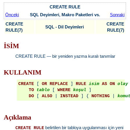
CREATE RULE
Önceki
SQL Deyimleri, Makro Paketleri vs.
Sonraki
CREATE
CREATE
SQL - Dil Deyimleri
RULE(7)
RULE(7)
İSİM
CREATE RULE — bir yeniden yazma kuralı tanımlar
KULLANIM
CREATE
 [ 
OR REPLACE
 ] 
RULE
isim
AS ON
olay
TO
tablo
 [ 
WHERE
koşul
 ]

DO
 [ 
ALSO
 | 
INSTEAD
 ] { 
NOTHING
 | 
komu
Açıklama
belirtilen bir tabloya uygulanması için yeni
CREATE RULE