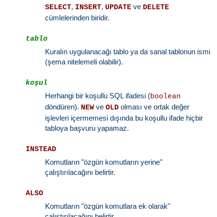
,
,
ve
SELECT
INSERT
UPDATE
DELETE
cümlelerinden biridir.
tablo
Kuralın uygulanacağı tablo ya da sanal tablonun ismi
(şema nitelemeli olabilir).
koşul
Herhangi bir koşullu SQL ifadesi (
boolean
döndüren).
ve
olması ve ortak değer
NEW
OLD
işlevleri içermemesi dışında bu koşullu ifade hiçbir
tabloya başvuru yapamaz.
INSTEAD
Komutların "özgün komutların yerine"
çalıştırılacağını belirtir.
ALSO
Komutların "özgün komutlara ek olarak"
çalıştırılacağını belirtir.