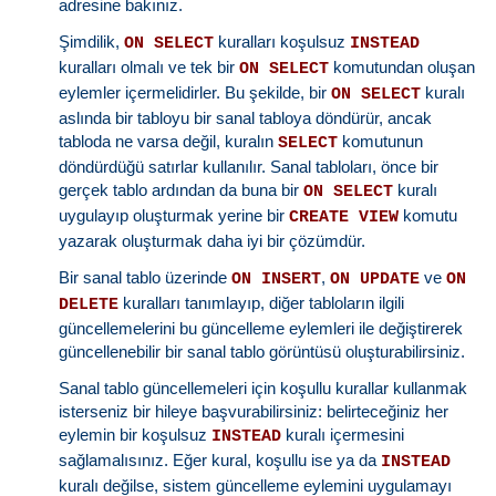
adresine bakınız.
Şimdilik,
kuralları koşulsuz
ON SELECT
INSTEAD
kuralları olmalı ve tek bir
komutundan oluşan
ON SELECT
eylemler içermelidirler. Bu şekilde, bir
kuralı
ON SELECT
aslında bir tabloyu bir sanal tabloya döndürür, ancak
tabloda ne varsa değil, kuralın
komutunun
SELECT
döndürdüğü satırlar kullanılır. Sanal tabloları, önce bir
gerçek tablo ardından da buna bir
kuralı
ON SELECT
uygulayıp oluşturmak yerine bir
komutu
CREATE VIEW
yazarak oluşturmak daha iyi bir çözümdür.
Bir sanal tablo üzerinde
,
ve
ON INSERT
ON UPDATE
ON
kuralları tanımlayıp, diğer tabloların ilgili
DELETE
güncellemelerini bu güncelleme eylemleri ile değiştirerek
güncellenebilir bir sanal tablo görüntüsü oluşturabilirsiniz.
Sanal tablo güncellemeleri için koşullu kurallar kullanmak
isterseniz bir hileye başvurabilirsiniz: belirteceğiniz her
eylemin bir koşulsuz
kuralı içermesini
INSTEAD
sağlamalısınız. Eğer kural, koşullu ise ya da
INSTEAD
kuralı değilse, sistem güncelleme eylemini uygulamayı