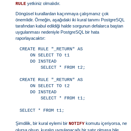
yetkiniz olmalıdır.
RULE
Döngüsel kurallardan kaçınmaya çalışmanız çok
önemlidir. Örneğin, aşağıdaki iki kural tanımı PostgreSQL
tarafından kabul edildiği halde sorgunun defalarca baştan
uygulanması nedeniyle PostgreSQL bir hata
raporlayacaktır:
CREATE RULE "_RETURN" AS

    ON SELECT TO t1

    DO INSTEAD

        SELECT * FROM t2;

CREATE RULE "_RETURN" AS

    ON SELECT TO t2

    DO INSTEAD

        SELECT * FROM t1;

Şimdilik, bir kural eylemi bir
komutu içeriyorsa, ne
NOTIFY
olursa olsun, kuralın uygulanacağı bir satır olmasa bile,