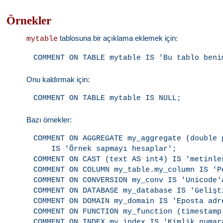
Örnekler
tablosuna bir açıklama eklemek için:
mytable
Onu kaldırmak için:
Bazı örnekler:
COMMENT ON AGGREGATE my_aggregate (double p
    IS 'Örnek sapmayı hesaplar';

COMMENT ON CAST (text AS int4) IS 'metinle
COMMENT ON COLUMN my_table.my_column IS 'P
COMMENT ON CONVERSION my_conv IS 'Unicode'a
COMMENT ON DATABASE my_database IS 'Gelişt
COMMENT ON DOMAIN my_domain IS 'Eposta adre
COMMENT ON FUNCTION my_function (timestamp
COMMENT ON INDEX my_index IS 'Kimlik numar