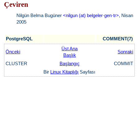
Çeviren
Nilgün Belma Bugüner
<nilgun (at) belgeler·gen·tr>
, Nisan
2005
PostgreSQL
COMMENT(7)
Üst Ana
Önceki
Sonraki
Başlık
CLUSTER
Başlangıç
COMMIT
Bir
Linux Kitaplığı
Sayfası