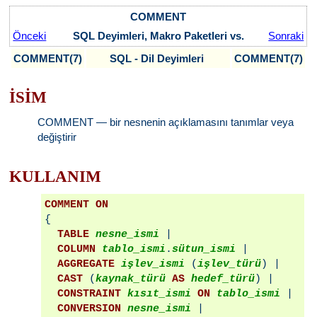
COMMENT
Önceki
SQL Deyimleri, Makro Paketleri vs.
Sonraki
COMMENT(7)
SQL - Dil Deyimleri
COMMENT(7)
İSİM
COMMENT — bir nesnenin açıklamasını tanımlar veya
değiştirir
KULLANIM
COMMENT ON

{

TABLE
nesne_ismi
 |

COLUMN
tablo_ismi
.
sütun_ismi
 |

AGGREGATE
işlev_ismi
 (
işlev_türü
) |

CAST
 (
kaynak_türü
AS
hedef_türü
) |

CONSTRAINT
kısıt_ismi
ON
tablo_ismi
 |

CONVERSION
nesne_ismi
 |
