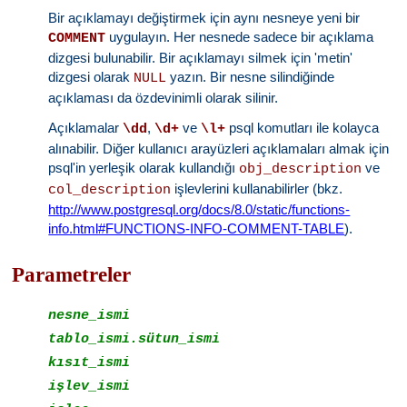
Bir açıklamayı değiştirmek için aynı nesneye yeni bir
uygulayın. Her nesnede sadece bir açıklama
COMMENT
dizgesi bulunabilir. Bir açıklamayı silmek için 'metin'
dizgesi olarak
yazın. Bir nesne silindiğinde
NULL
açıklaması da özdevinimli olarak silinir.
Açıklamalar
,
ve
psql komutları ile kolayca
\dd
\d+
\l+
alınabilir. Diğer kullanıcı arayüzleri açıklamaları almak için
psql'in yerleşik olarak kullandığı
ve
obj_description
işlevlerini kullanabilirler (bkz.
col_description
http://www.postgresql.org/docs/8.0/static/functions-
info.html#FUNCTIONS-INFO-COMMENT-TABLE
).
Parametreler
nesne_ismi
tablo_ismi.sütun_ismi
kısıt_ismi
işlev_ismi