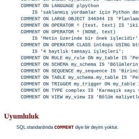
COMMENT ON LANGUAGE plpython

    IS 'saklanmış yordamlar için Python des
COMMENT ON LARGE OBJECT 346344 IS 'Planlama
COMMENT ON OPERATOR ^ (text, text) IS 'iki
COMMENT ON OPERATOR ^ (NONE, text)

    IS 'Metin üzerinde bir önek işlecidir';
COMMENT ON OPERATOR CLASS int4ops USING btr
    IS '4 baytlık tamsayı işleçleri';

COMMENT ON RULE my_rule ON my_table IS 'Pe
COMMENT ON SCHEMA my_schema IS 'Bölümlerin 
COMMENT ON SEQUENCE my_sequence IS 'Birinc
COMMENT ON TABLE my_schema.my_table IS 'Pe
COMMENT ON TRIGGER my_trigger ON my_table 
COMMENT ON TYPE complex IS 'Karmaşık sayı v
Uyumluluk
SQL standardında
diye bir deyim yoktur.
COMMENT