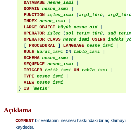
DATABASE
nesne_ismi
 |

DOMAIN
nesne_ismi
 |

FUNCTION
işlev_ismi
 (
arg1_türü
, 
arg2_tür
INDEX
nesne_ismi
 |

LARGE OBJECT
büyük_nesne_oid
 |

OPERATOR
işleç
 (
sol_terim_türü
, 
sağ_teri
OPERATOR CLASS
nesne_ismi
USING
indeks_y
  [ 
PROCEDURAL
 ] 
LANGUAGE
nesne_ismi
 |

RULE
kural_ismi
 ON 
tablo_ismi
 |

SCHEMA
nesne_ismi
 |

SEQUENCE
nesne_ismi
 |

TRIGGER
tetik_ismi
ON
tablo_ismi
 |

TYPE
nesne_ismi
 |

VIEW
nesne_ismi
} 
IS
'metin'
Açıklama
bir veritabanı nesnesi hakkındaki bir açıklamayı
COMMENT
kaydeder.