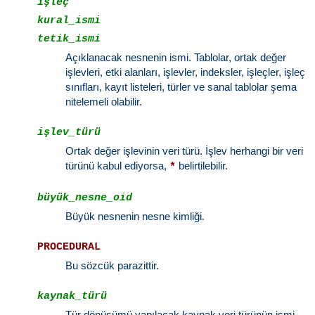
işleç
kural_ismi
tetik_ismi
Açıklanacak nesnenin ismi. Tablolar, ortak değer
işlevleri, etki alanları, işlevler, indeksler, işleçler, işleç
sınıfları, kayıt listeleri, türler ve sanal tablolar şema
nitelemeli olabilir.
işlev_türü
Ortak değer işlevinin veri türü. İşlev herhangi bir veri
türünü kabul ediyorsa,
belirtilebilir.
*
büyük_nesne_oid
Büyük nesnenin nesne kimliği.
PROCEDURAL
Bu sözcük parazittir.
kaynak_türü
Tür dönüşümü yapılacak kaynak veri türünün ismi.