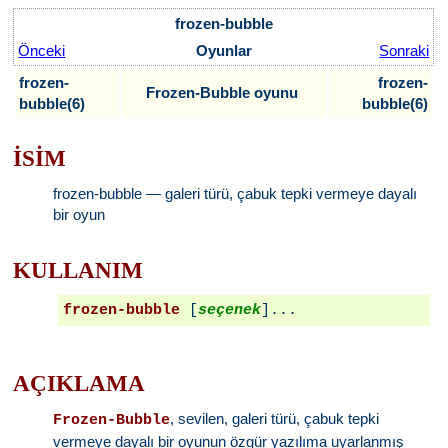
frozen-bubble
Önceki
Oyunlar
Sonraki
frozen-
frozen-
Frozen-Bubble oyunu
bubble(6)
bubble(6)
İSİM
frozen-bubble — galeri türü, çabuk tepki vermeye dayalı
bir oyun
KULLANIM
frozen-bubble
 [
seçenek
AÇIKLAMA
, sevilen, galeri türü, çabuk tepki
Frozen-Bubble
vermeye dayalı bir oyunun özgür yazılıma uyarlanmış