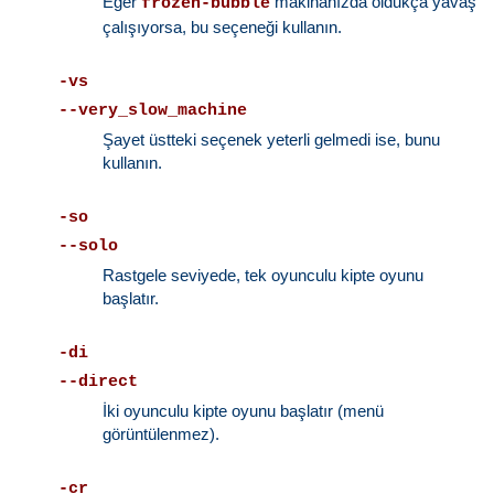
Eğer
makinanızda oldukça yavaş
frozen-bubble
çalışıyorsa, bu seçeneği kullanın.
-vs
--very_slow_machine
Şayet üstteki seçenek yeterli gelmedi ise, bunu
kullanın.
-so
--solo
Rastgele seviyede, tek oyunculu kipte oyunu
başlatır.
-di
--direct
İki oyunculu kipte oyunu başlatır (menü
görüntülenmez).
-cr