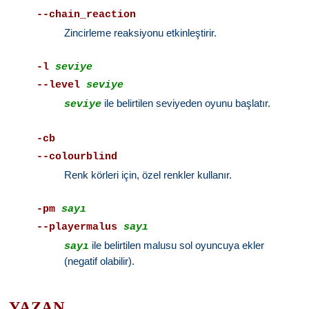
--chain_reaction
Zincirleme reaksiyonu etkinleştirir.
-l
seviye
--level
seviye
ile belirtilen seviyeden oyunu başlatır.
seviye
-cb
--colourblind
Renk körleri için, özel renkler kullanır.
-pm
sayı
--playermalus
sayı
ile belirtilen malusu sol oyuncuya ekler
sayı
(negatif olabilir).
YAZAN