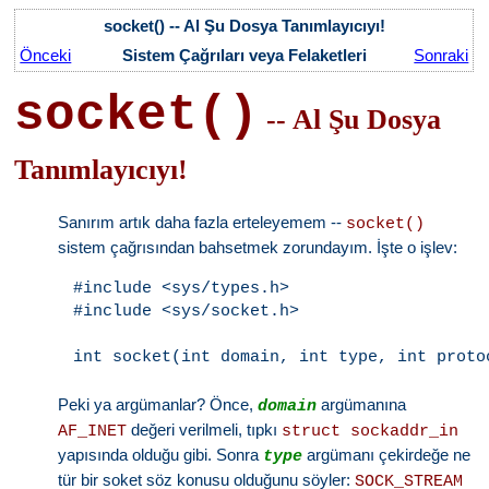
socket() -- Al Şu Dosya Tanımlayıcıyı!
Önceki
Sistem Çağrıları veya Felaketleri
Sonraki
socket()
-- Al Şu Dosya
Tanımlayıcıyı!
Sanırım artık daha fazla erteleyemem --
socket()
sistem çağrısından bahsetmek zorundayım. İşte o işlev:
#include <sys/types.h>

#include <sys/socket.h>

Peki ya argümanlar? Önce,
argümanına
domain
değeri verilmeli, tıpkı
AF_INET
struct sockaddr_in
yapısında olduğu gibi. Sonra
argümanı çekirdeğe ne
type
tür bir soket söz konusu olduğunu söyler:
SOCK_STREAM