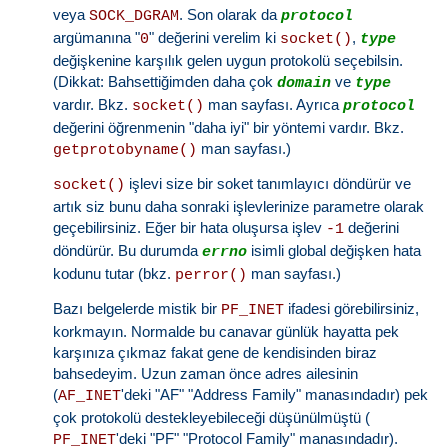
veya
. Son olarak da
SOCK_DGRAM
protocol
argümanına "
" değerini verelim ki
,
0
socket()
type
değişkenine karşılık gelen uygun protokolü seçebilsin.
(Dikkat: Bahsettiğimden daha çok
ve
domain
type
vardır. Bkz.
man sayfası. Ayrıca
socket()
protocol
değerini öğrenmenin "daha iyi" bir yöntemi vardır. Bkz.
man sayfası.)
getprotobyname()
işlevi size bir soket tanımlayıcı döndürür ve
socket()
artık siz bunu daha sonraki işlevlerinize parametre olarak
geçebilirsiniz. Eğer bir hata oluşursa işlev
değerini
-1
döndürür. Bu durumda
isimli global değişken hata
errno
kodunu tutar (bkz.
man sayfası.)
perror()
Bazı belgelerde mistik bir
ifadesi görebilirsiniz,
PF_INET
korkmayın. Normalde bu canavar günlük hayatta pek
karşınıza çıkmaz fakat gene de kendisinden biraz
bahsedeyim. Uzun zaman önce adres ailesinin
(
'deki "AF" "Address Family" manasındadır) pek
AF_INET
çok protokolü destekleyebileceği düşünülmüştü (
'deki "PF" "Protocol Family" manasındadır).
PF_INET