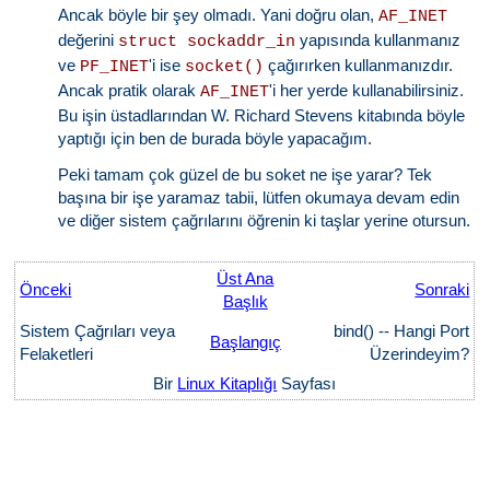
Ancak böyle bir şey olmadı. Yani doğru olan,
AF_INET
değerini
yapısında kullanmanız
struct sockaddr_in
ve
'i ise
çağırırken kullanmanızdır.
PF_INET
socket()
Ancak pratik olarak
'i her yerde kullanabilirsiniz.
AF_INET
Bu işin üstadlarından W. Richard Stevens kitabında böyle
yaptığı için ben de burada böyle yapacağım.
Peki tamam çok güzel de bu soket ne işe yarar? Tek
başına bir işe yaramaz tabii, lütfen okumaya devam edin
ve diğer sistem çağrılarını öğrenin ki taşlar yerine otursun.
Üst Ana
Önceki
Sonraki
Başlık
Sistem Çağrıları veya
bind() -- Hangi Port
Başlangıç
Felaketleri
Üzerindeyim?
Bir
Linux Kitaplığı
Sayfası