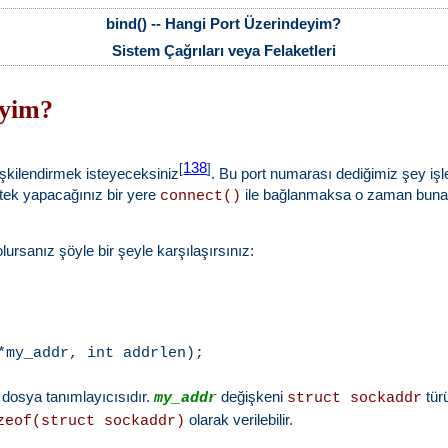
bind() -- Hangi Port Üzerindeyim?
Sistem Çağrıları veya Felaketleri
eyim?
138
[
]
lişkilendirmek isteyeceksiniz
. Bu port numarası dediğimiz şey işlet
er tek yapacağınız bir yere
ile bağlanmaksa o zaman buna 
connect()
rsanız şöyle bir şeyle karşılaşırsınız:
 dosya tanımlayıcısıdır.
değişkeni
türü
my_addr
struct sockaddr
olarak verilebilir.
zeof(struct sockaddr)