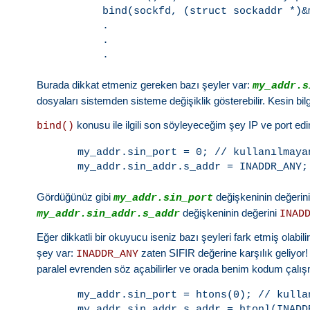
    bind(sockfd, (struct sockaddr *)&
    .

    .

Burada dikkat etmeniz gereken bazı şeyler var:
my_addr.s
dosyaları sistemden sisteme değişiklik gösterebilir. Kesin bil
konusu ile ilgili son söyleyeceğim şey IP ve port edin
bind()
my_addr.sin_port = 0; // kullanılmaya
Gördüğünüz gibi
değişkeninin değerini
my_addr.sin_port
değişkeninin değerini
my_addr.sin_addr.s_addr
INAD
Eğer dikkatli bir okuyucu iseniz bazı şeyleri fark etmiş olabil
şey var:
zaten SIFIR değerine karşılık geliyor! 
INADDR_ANY
paralel evrenden söz açabilirler ve orada benim kodum çalış
my_addr.sin_port = htons(0); // kulla