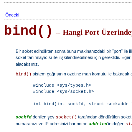
Önceki
bind()
-- Hangi Port Üzerind
Bir soket edindikten sonra bunu makinanızdaki bir "port" ile i
soket tanımlayıcısı ile ilişkilendirebilmesi için gereklidir. Eğ
alacaksınız.
sistem çağrısının özetine man komutu ile bakacak olu
bind()
#include <sys/types.h>

#include <sys/socket.h>

denilen şey
tarafından döndürülen soket
sockfd
socket()
numaranızı ve IP adresinizi barındırır.
'in değeri
addrlen
si