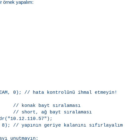
ir örnek yapalım:
EAM, 0); // hata kontrolünü ihmal etmeyin!

     // konak bayt sıralaması

     // short, ağ bayt sıralaması

dr("10.12.110.57");

 8); // yapının geriye kalanını sıfırlayalım

yı unutmayın:
