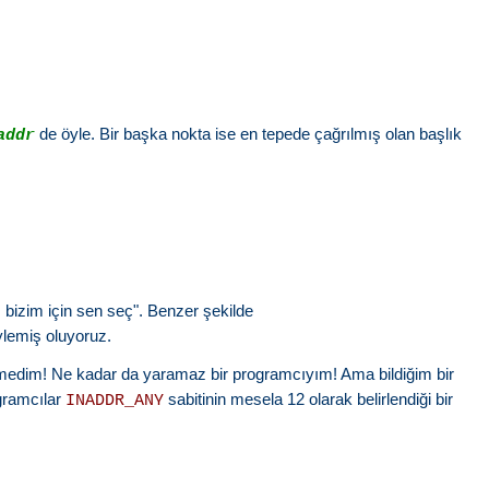
de öyle. Bir başka nokta ise en tepede çağrılmış olan başlık
addr
ı bizim için sen seç". Benzer şekilde
ylemiş oluyoruz.
medim! Ne kadar da yaramaz bir programcıyım! Ama bildiğim bir
ogramcılar
sabitinin mesela 12 olarak belirlendiği bir
INADDR_ANY