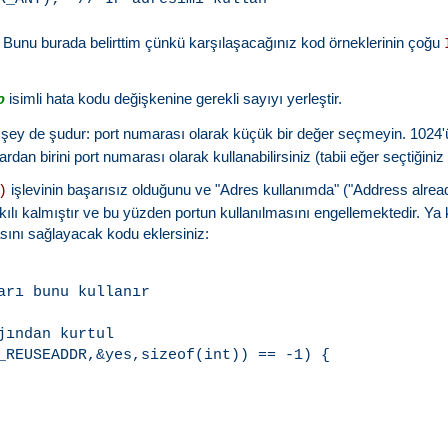
ur. Bunu burada belirttim çünkü karşılaşacağınız kod örneklerinin çoğu
isimli hata kodu değişkenine gerekli sayıyı yerleştir.
o
a şey de şudur: port numarası olarak küçük bir değer seçmeyin. 1024'
rdan birini port numarası olarak kullanabilirsiniz (tabii eğer seçtiğin
işlevinin başarısız olduğunu ve "Adres kullanımda" ("Address alread
)
ılı kalmıştır ve bu yüzden portun kullanılmasını engellemektedir. Ya k
sını sağlayacak kodu eklersiniz:
rı bunu kullanır

ından kurtul

_REUSEADDR,&yes,sizeof(int)) == -1) {
