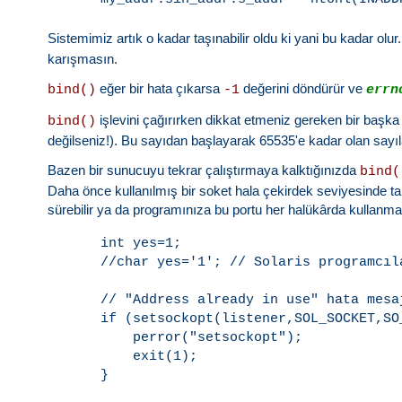
Sistemimiz artık o kadar taşınabilir oldu ki yani bu kadar ol
karışmasın.
eğer bir hata çıkarsa
değerini döndürür ve
bind()
-1
errn
işlevini çağırırken dikkat etmeniz gereken bir başk
bind()
değilseniz!). Bu sayıdan başlayarak 65535'e kadar olan sayıla
Bazen bir sunucuyu tekrar çalıştırmaya kalktığınızda
bind(
Daha önce kullanılmış bir soket hala çekirdek seviyesinde tak
sürebilir ya da programınıza bu portu her halükârda kullanma
int yes=1;

//char yes='1'; // Solaris programcıla
// "Address already in use" hata mesaj
if (setsockopt(listener,SOL_SOCKET,SO
    perror("setsockopt");

    exit(1);
