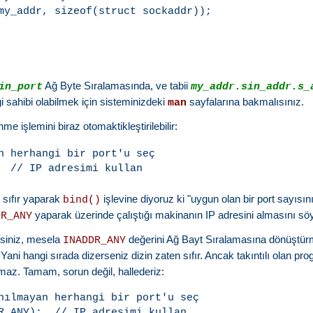
my_addr, sizeof(struct sockaddr));

Ağ Byte Sıralamasında, ve tabii
in_port
my_addr.sin_addr.s_
gi sahibi olabilmek için sisteminizdeki
sayfalarına bakmalısınız.
man
me işlemini biraz otomaktikleştirilebilir:
n herhangi bir port'u seç

 sıfır yaparak
işlevine diyoruz ki "uygun olan bir port sayısın
bind()
yaparak üzerinde çalıştığı makinanın IP adresini almasını sö
DR_ANY
irsiniz, mesela
değerini Ağ Bayt Sıralamasına dönüştür
INADDR_ANY
Yani hangi sırada dizerseniz dizin zaten sıfır. Ancak takıntılı olan pr
maz. Tamam, sorun değil, hallederiz:
nılmayan herhangi bir port'u seç
