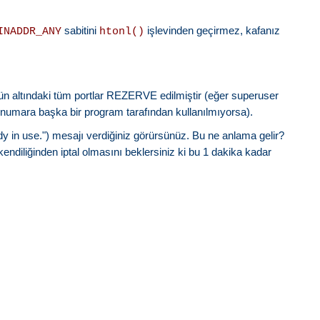
sabitini
işlevinden geçirmez, kafanız
INADDR_ANY
htonl()
ün altındaki tüm portlar REZERVE edilmiştir (eğer superuser
iz numara başka bir program tarafından kullanılmıyorsa).
y in use.") mesajı verdiğiniz görürsünüz. Bu ne anlama gelir?
endiliğinden iptal olmasını beklersiniz ki bu 1 dakika kadar