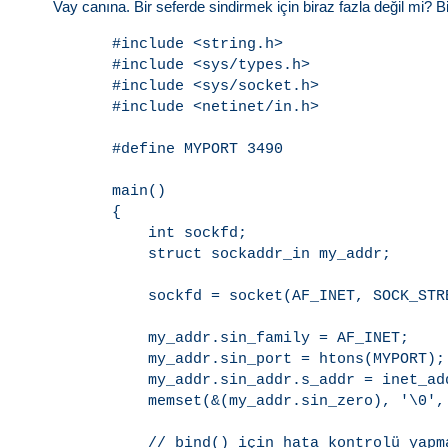
Vay canına. Bir seferde sindirmek için biraz fazla değil mi? B
#include <string.h>

#include <sys/types.h>

#include <sys/socket.h>

#include <netinet/in.h>

#define MYPORT 3490

main()

{

    int sockfd;

    struct sockaddr_in my_addr;

    sockfd = socket(AF_INET, SOCK_STR
    my_addr.sin_family = AF_INET;    
    my_addr.sin_port = htons(MYPORT);
    my_addr.sin_addr.s_addr = inet_ad
    memset(&(my_addr.sin_zero), '\0',
    // bind() için hata kontrolü yapma