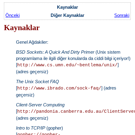
Kaynaklar
Önceki
Diğer Kaynaklar
Sonraki
Kaynaklar
Genel Ağdakiler:
BSD Sockets: A Quick And Dirty Primer
(Unix sistem
programlama ile ilgili diğer konularda da ciddi bilgi içeriyor!)
[
]
http://www.cs.umn.edu/~bentlema/unix/
(adres geçersiz)
The Unix Socket FAQ
[
] (adres
http://www.ibrado.com/sock-faq/
geçersiz)
Client-Server Computing
[
http://pandonia.canberra.edu.au/ClientServe
(adres geçersiz)
Intro to TCP/IP
(gopher)
[
gopher://gopher-