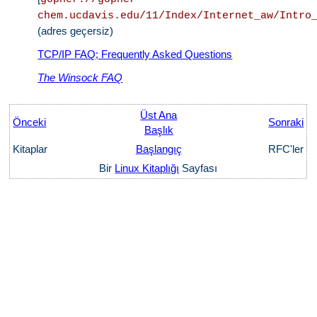
chem.ucdavis.edu/11/Index/Internet_aw/Intro
(adres geçersiz)
TCP/IP FAQ; Frequently Asked Questions
The Winsock FAQ
Üst Ana
Önceki
Sonraki
Başlık
Kitaplar
Başlangıç
RFC'ler
Bir
Linux Kitaplığı
Sayfası