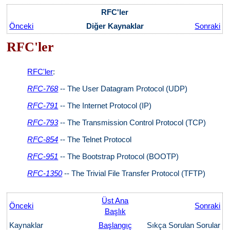
RFC'ler
Önceki
Diğer Kaynaklar
Sonraki
RFC'ler
RFC'ler
:
RFC-768
-- The User Datagram Protocol (UDP)
RFC-791
-- The Internet Protocol (IP)
RFC-793
-- The Transmission Control Protocol (TCP)
RFC-854
-- The Telnet Protocol
RFC-951
-- The Bootstrap Protocol (BOOTP)
RFC-1350
-- The Trivial File Transfer Protocol (TFTP)
Üst Ana
Önceki
Sonraki
Başlık
Kaynaklar
Başlangıç
Sıkça Sorulan Sorular