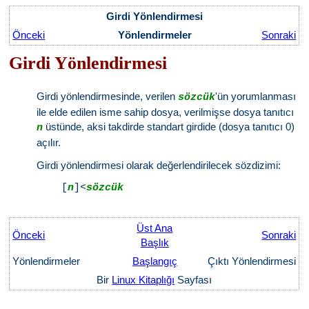
Girdi Yönlendirmesi
Önceki
Yönlendirmeler
Sonraki
Girdi Yönlendirmesi
Girdi yönlendirmesinde, verilen
'ün yorumlanması
sözcük
ile elde edilen isme sahip dosya, verilmişse dosya tanıtıcı
üstünde, aksi takdirde standart girdide (dosya tanıtıcı 0)
n
açılır.
Girdi yönlendirmesi olarak değerlendirilecek sözdizimi:
    [
n
]<
sözcük
Üst Ana
Önceki
Sonraki
Başlık
Yönlendirmeler
Başlangıç
Çıktı Yönlendirmesi
Bir
Linux Kitaplığı
Sayfası