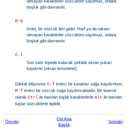
olmayan karakterler sözcükten sayılmaz, onlara
boşluk gibi davranılır.
M-b
İmleç bir sözcük ileri gider. Harf ya da rakam
olmayan karakterler sözcükten sayılmaz, onlara
boşluk gibi davranılır.
C-l
Son satır tepede kalacak şekilde ekran yukarı
kaydırılır (ekran temizlenir).
Dikkat ettiyseniz
imleci bir karakter sağa kaydırırken,
C-f
imleci bir sözcük sağa kaydırmaktadır. Bir teamül
M-f
olarak
ile basılan tuşlar karakterlerle
ile basılan
Ctrl
Alt
tuşlar sözcüklerle ilgilidir.
Üst Ana
Önceki
Sonraki
Başlık