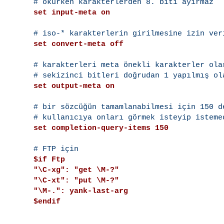
set input-meta on
set convert-meta off
# karakterleri meta önekli karakterler olar
set output-meta on
# bir sözcüğün tamamlanabilmesi için 150 d
set completion-query-items 150
$if Ftp
"\C-xg": "get \M-?"
"\C-xt": "put \M-?"
"\M-.": yank-last-arg
$endif