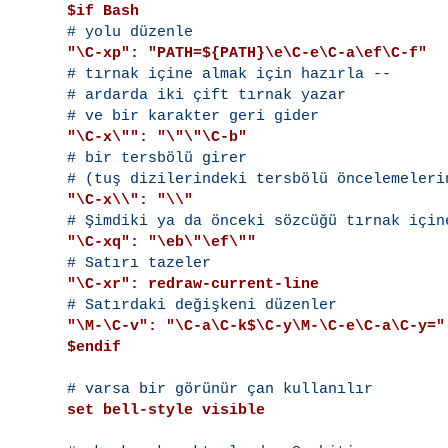
$if Bash
"\C-xp": "PATH=${PATH}\e\C-e\C-a\ef\C-f"

# tırnak içine almak için hazırla --

# ardarda iki çift tırnak yazar

"\C-x\"": "\"\"\C-b"

# bir tersbölü girer

"\C-x\\": "\\"
"\C-xq": "\eb\"\ef\""
"\C-xr": redraw-current-line
"\M-\C-v": "\C-a\C-k$\C-y\M-\C-e\C-a\C-y="
$endif
set bell-style visible