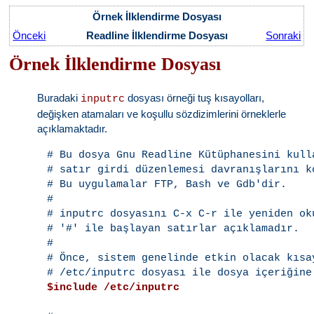
Örnek İlklendirme Dosyası
Önceki
Readline İlklendirme Dosyası
Sonraki
Örnek İlklendirme Dosyası
Buradaki
dosyası örneği tuş kısayolları,
inputrc
değişken atamaları ve koşullu sözdizimlerini örneklerle
açıklamaktadır.
# Bu dosya Gnu Readline Kütüphanesini kull
# satır girdi düzenlemesi davranışlarını ko
# Bu uygulamalar FTP, Bash ve Gdb'dir.

#

# inputrc dosyasını C-x C-r ile yeniden oku
# '#' ile başlayan satırlar açıklamadır.

#

# Önce, sistem genelinde etkin olacak kısa
$include /etc/inputrc