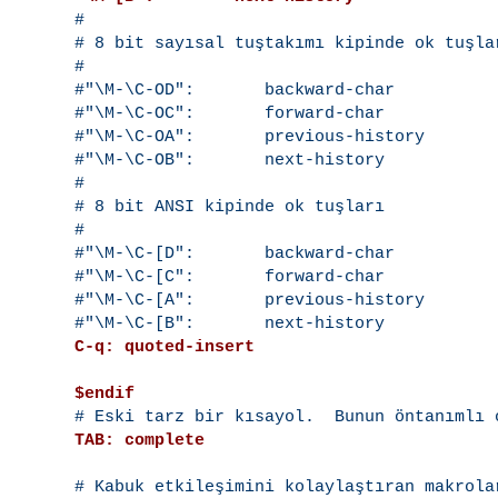

#

# 8 bit sayısal tuştakımı kipinde ok tuşlar
#

#"\M-\C-OD":       backward-char

#"\M-\C-OC":       forward-char

#"\M-\C-OA":       previous-history

#"\M-\C-OB":       next-history

#

# 8 bit ANSI kipinde ok tuşları

#

#"\M-\C-[D":       backward-char

#"\M-\C-[C":       forward-char

#"\M-\C-[A":       previous-history

C-q: quoted-insert
$endif
TAB: complete