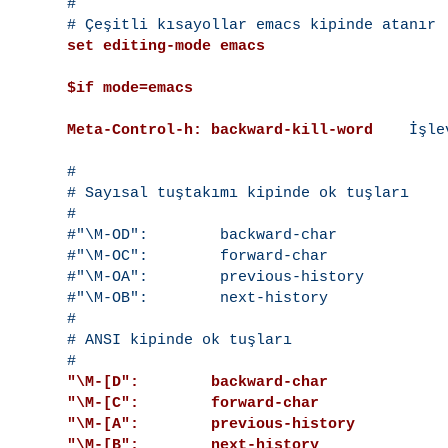
#

set editing-mode emacs
$if mode=emacs
Meta-Control-h: backward-kill-word
    İşle
#

# Sayısal tuştakımı kipinde ok tuşları

#

#"\M-OD":        backward-char

#"\M-OC":        forward-char

#"\M-OA":        previous-history

#"\M-OB":        next-history

#

# ANSI kipinde ok tuşları

"\M-[D":        backward-char
"\M-[C":        forward-char
"\M-[A":        previous-history
"\M-[B":        next-history