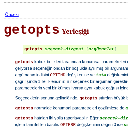
Önceki
getopts
Yerleşiği
getopts
seçenek-dizgesi
 [
argümanlar
kabuk betikleri tarafından konumsal parametreleri
getopts
geliyorsa seçeneğin ondan bir boşlukla ayrılmış bir argüman
argümanın indisini
değişkenine ve
değişkenini
OPTIND
isim
çağrılışında 1 ile ilklendirilir. Bir seçenek bir argüman gerekti
parametrelerin yeni bir kümesi varsa aynı kabuk çağrısı içi
Seçeneklerin sonuna gelindiğinde,
sıfırdan büyük b
getopts
normalde konumsal parametreleri çözümlese de
getopts
hataları iki yolla raporlayabilir. Eğer
getopts
seçenek-di
işlem tanı iletileri basılır.
değişkeninin değeri 0 ise
OPTERR
s