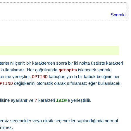
Sonraki
lerini içerir; bir karakterden sonra bir iki nokta üstüste karakteri
 kullanılamaz. Her çağrılışında
işlenecek sonraki
getopts
nine yerleştirir.
kabuğun ya da bir kabuk betiğinin her
OPTIND
değişkenini otomatik olarak sıfırlamaz; eğer kullanılacak
PTIND
isine ayarlanır ve
karakteri
'e yerleştirilir.
?
isim
eçersiz seçenekler veya eksik seçenekler saptandığında normal
erilmez.