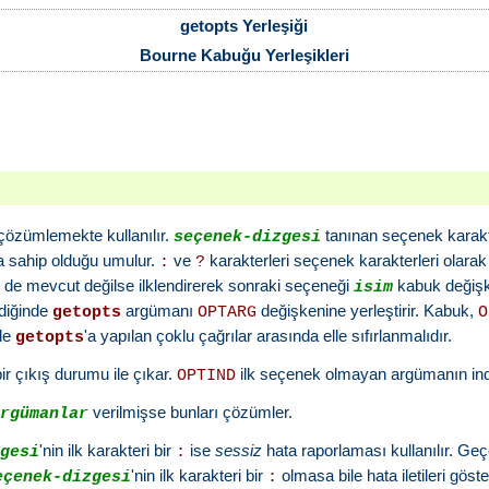
getopts Yerleşiği
Bourne Kabuğu Yerleşikleri
 çözümlemekte kullanılır.
tanınan seçenek karakter
seçenek-dizgesi
a sahip olduğu umulur.
ve
karakterleri seçenek karakterleri olarak
:
?
 de mevcut değilse ilklendirerek sonraki seçeneği
kabuk değişke
isim
rdiğinde
argümanı
değişkenine yerleştirir. Kabuk,
getopts
OPTARG
O
nde
'a yapılan çoklu çağrılar arasında elle sıfırlanmalıdır.
getopts
ir çıkış durumu ile çıkar.
ilk seçenek olmayan argümanın ind
OPTIND
verilmişse bunları çözümler.
argümanlar
'nin ilk karakteri bir
ise
sessiz
hata raporlaması kullanılır. G
zgesi
:
'nin ilk karakteri bir
olmasa bile hata iletileri göst
eçenek-dizgesi
: