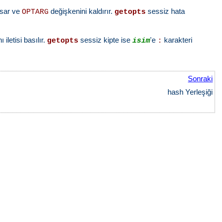
basar ve
değişkenini kaldırır.
sessiz hata
OPTARG
getopts
ı iletisi basılır.
sessiz kipte ise
'e
karakteri
getopts
isim
:
Sonraki
hash Yerleşiği