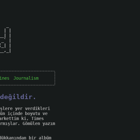
  _ 

 | |

_| |

_` |

_| |

_,_|

ines
Journalism
değildir.
şlere yer verdikleri
ün içinde boyutu ve
arkettim ki, Times
rmışlar. Gömülen yazım
dükkanından bir albüm