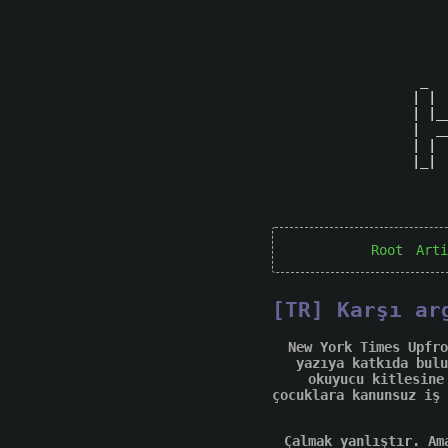
 _  
| | 
| |_
|  _
| | 
|_| 
Root
Arti
[TR] Karşı ar
New York Times Upfro
yazıya katkıda bulu
okuyucu kitlesine
çocuklara kanunsuz iş 
Çalmak yanlıştır. Am