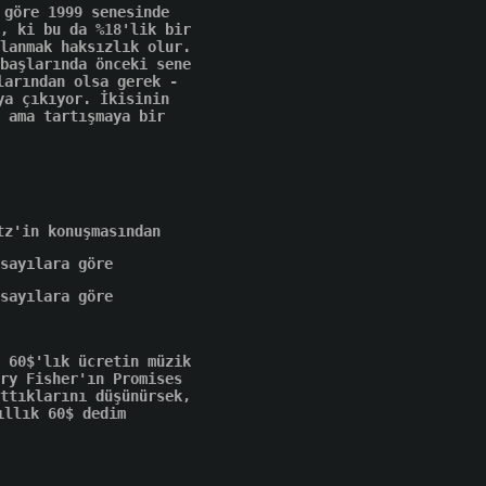
 göre 1999 senesinde
, ki bu da %18'lik bir
lanmak haksızlık olur.
başlarında önceki sene
larından olsa gerek -
ya çıkıyor. İkisinin
 ama tartışmaya bir
tz'in konuşmasından
sayılara göre
sayılara göre
 60$'lık ücretin müzik
ry Fisher'ın Promises
ttıklarını düşünürsek,
ıllık 60$ dedim