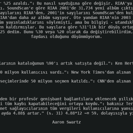
r %25 azaldı.": Bu nasıl saydığına göre değişir. RIAA'ya
ı. SoundScan'e göre RIAA 2001'de 31,734 yeni albüm çıktı
ayılarını RIAA'den, 2001'in sayılarını SoundScan'den kul
IAA'dan daha az albüm sayıyor. Öte yandan RIAA'nin 2003 
üm yayınladıklarını söylemişti, ama bu bilgiyi - utandık
en kaldırmışlar. Bu sayılara göre %31'lik bir düşüş orta
25 dedim. Bunu %30 veya %20 olarak da değiştirebilirdim,
faydası olduğunu düşünmüyorum.
larının kataloğunun %90'ı artık satışta değil.": Ken Her
0 milyon kullanıcısı vardı.": New York Times'dan alınan 
seçimlerinde 50 milyon seçmen katıldı.": CNN'den alınan 
den bir profesör genişbant bağlantılara eklenecek yıllık
i tüm kaybı kapatabileceğini ortaya koydu.": bakınız Ter
net sağlayıcılarının tüm vergileri kullanıcılarına yansı
 ayda 4.88$ artar." (s. 31) 4.88*12 ~= 59, dolayısıyla y
Aaron Swartz