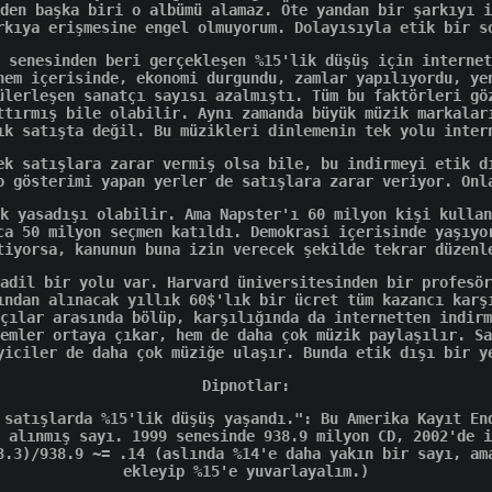
den başka biri o albümü alamaz. Öte yandan bir şarkıyı i
rkıya erişmesine engel olmuyorum. Dolayısıyla etik bir s
 senesinden beri gerçekleşen %15'lik düşüş için internet
nem içerisinde, ekonomi durgundu, zamlar yapılıyordu, ye
ülerleşen sanatçı sayısı azalmıştı. Tüm bu faktörleri gö
ttırmış bile olabilir. Aynı zamanda büyük müzik markalar
ık satışta değil. Bu müzikleri dinlemenin tek yolu inter
ek satışlara zarar vermiş olsa bile, bu indirmeyi etik d
o gösterimi yapan yerler de satışlara zarar veriyor. Onl
k yasadışı olabilir. Ama Napster'ı 60 milyon kişi kullan
ca 50 milyon seçmen katıldı. Demokrasi içerisinde yaşıyo
tiyorsa, kanunun buna izin verecek şekilde tekrar düzenl
adil bir yolu var. Harvard üniversitesinden bir profesör
ından alınacak yıllık 60$'lık bir ücret tüm kazancı karş
çılar arasında bölüp, karşılığında da internetten indirm
emler ortaya çıkar, hem de daha çok müzik paylaşılır. Sa
yiciler de daha çok müziğe ulaşır. Bunda etik dışı bir y
Dipnotlar:
 satışlarda %15'lik düşüş yaşandı.": Bu Amerika Kayıt En
 alınmış sayı. 1999 senesinde 938.9 milyon CD, 2002'de i
3.3)/938.9 ~= .14 (aslında %14'e daha yakın bir sayı, am
ekleyip %15'e yuvarlayalım.)