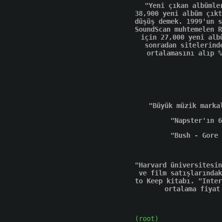
"Yeni çıkan albümle
38,900 yeni albüm çıkt
düşüş demek. 1999'un s
SoundScan muhtemelen R
için 27,000 yeni alb
sonradan sitelerind
ortalamasını alıp %
"Büyük müzik marka
"Napster'ın 6
"Bush - Gore 
"Harvard üniversitesin
ve film satışlarındak
to Keep kitabı. "Inter
ortalama fiyat
(root)