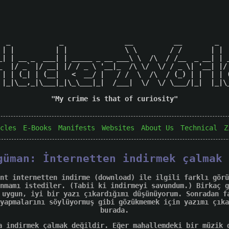
  _            _               __          __        _   
 | |          | |              \ \        / /       | |  
_| | __ _  ___| | _____ _ __ ___\ \  /\  / /__  _ __| | _
_  |/ _` |/ __| |/ / _ \ '__|_  /\ \/  \/ / _ \| '__| |/ 
 | | (_| | (__|   <  __/ |   / /  \  /\  / (_) | |  | | (
 |_|\__,_|\___|_|\_\___|_|  /___|  \/  \/ \___/|_|  |_|\_
"My crime is that of curiosity"

cles
E-Books
Manifests
Websites
About Us
Technical
Z
güman: İnternetten indirmek çalmak 
nt internetten indirme (download) ile ilgili farklı görü
nmamı istediler. (Tabii ki indirmeyi savundum.) Birkaç g
 uygun, iyi bir yazı çıkardığımı düşünüyorum. Sonradan f
yapmalarını söylüyormuş gibi gözükmemek için yazımı çıka
burada.
a indirmek çalmak değildir. Eğer mahallemdeki bir müzik 