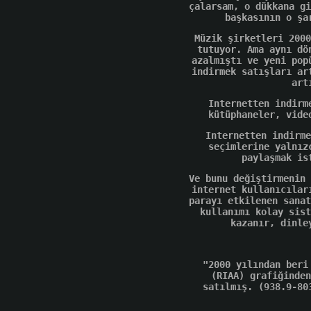
çalarsam, o dükkana gi
başkasının o şa
Müzik şirketleri 2000
tutuyor. Ama aynı dö
azalmıştı ve yeni pop
indirmek satışları ar
art
Internetten indirm
kütüphaneler, vide
Internetten indirme
seçimlerine yalnız
paylaşmak is
Ve bunu değiştirmenin 
internet kullanıcılar
parayı etkilenen sanat
kullanımı kolay sist
kazanır, dinle
"2000 yılından beri
(RIAA) grafiğinden
satılmış. (938.9-80