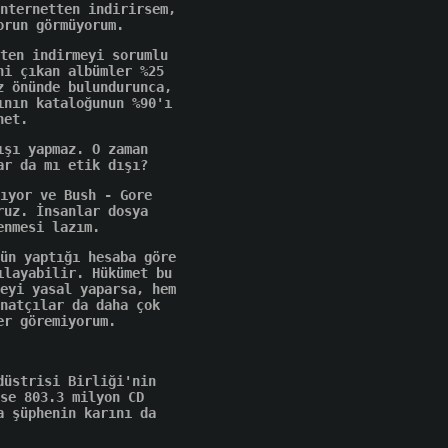
nternetten indirirsem,
orun görmüyorum.
ten indirmeyi sorumlu
ni çıkan albümler %25
z önünde bulundurunca,
ının kataloğunun %90'ı
net.
ışı yapmaz. O zaman
ar da mı etik dışı?
ıyor ve Bush - Gore
ruz. İnsanlar dosya
enmesi lazım.
ün yaptığı hesaba göre
ılayabilir. Hükümet bu
eyi yasal yaparsa, hem
natçılar da daha çok
er göremiyorum.
düstrisi Birliği'nin
se 803.3 milyon CD
a şüphenin karını da