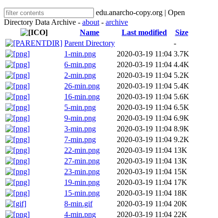
edu.anarcho-copy.org | Open
Directory Data Archive -
about
-
archive
Name
Last modified
Size
Parent Directory
-
1-min.png
2020-03-19 11:04
3.7K
6-min.png
2020-03-19 11:04
4.4K
2-min.png
2020-03-19 11:04
5.2K
26-min.png
2020-03-19 11:04
5.4K
16-min.png
2020-03-19 11:04
5.6K
5-min.png
2020-03-19 11:04
6.5K
9-min.png
2020-03-19 11:04
6.9K
3-min.png
2020-03-19 11:04
8.9K
7-min.png
2020-03-19 11:04
9.2K
22-min.png
2020-03-19 11:04
13K
27-min.png
2020-03-19 11:04
13K
23-min.png
2020-03-19 11:04
15K
19-min.png
2020-03-19 11:04
17K
15-min.png
2020-03-19 11:04
18K
8-min.gif
2020-03-19 11:04
20K
4-min.png
2020-03-19 11:04
22K