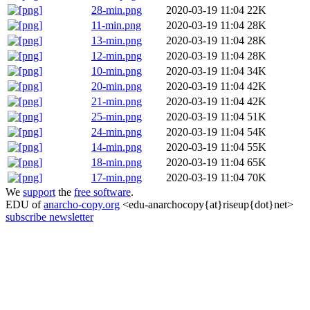
28-min.png
2020-03-19 11:04
22K
11-min.png
2020-03-19 11:04
28K
13-min.png
2020-03-19 11:04
28K
12-min.png
2020-03-19 11:04
28K
10-min.png
2020-03-19 11:04
34K
20-min.png
2020-03-19 11:04
42K
21-min.png
2020-03-19 11:04
42K
25-min.png
2020-03-19 11:04
51K
24-min.png
2020-03-19 11:04
54K
14-min.png
2020-03-19 11:04
55K
18-min.png
2020-03-19 11:04
65K
17-min.png
2020-03-19 11:04
70K
We
support
the
free software
.
EDU of
anarcho-copy.org
<edu-anarchocopy{at}riseup{dot}net>
subscribe newsletter