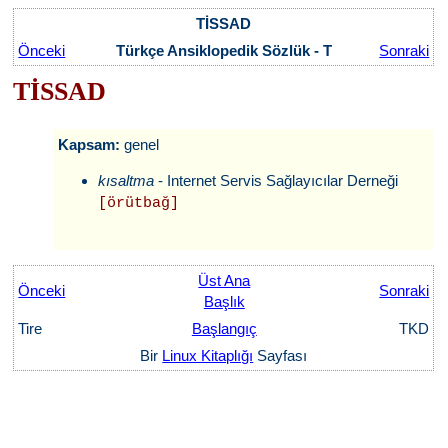
TİSSAD
Önceki
Türkçe Ansiklopedik Sözlük - T
Sonraki
TİSSAD
Kapsam:
genel
kısaltma
- Internet Servis Sağlayıcılar Derneği
[örütbağ]
Üst Ana
Önceki
Sonraki
Başlık
Tire
Başlangıç
TKD
Bir
Linux Kitaplığı
Sayfası