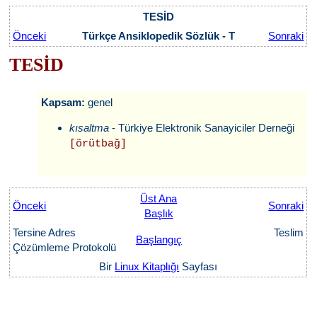
TESİD
Önceki
Türkçe Ansiklopedik Sözlük - T
Sonraki
TESİD
Kapsam:
genel
kısaltma
- Türkiye Elektronik Sanayiciler Derneği
[örütbağ]
Üst Ana
Önceki
Sonraki
Başlık
Tersine Adres
Teslim
Başlangıç
Çözümleme Protokolü
Bir
Linux Kitaplığı
Sayfası