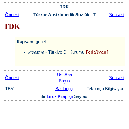
TDK
Önceki
Türkçe Ansiklopedik Sözlük - T
Sonraki
TDK
Kapsam:
genel
kısaltma
- Türkiye Dil Kurumu
[edalyan]
Üst Ana
Önceki
Sonraki
Başlık
TBV
Başlangıç
Tekparça Bilgisayar
Bir
Linux Kitaplığı
Sayfası