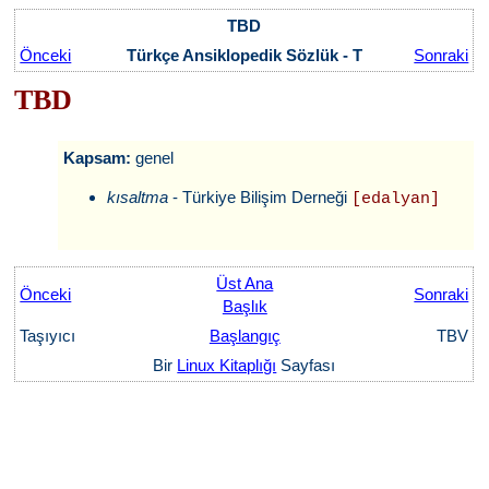
TBD
Önceki
Türkçe Ansiklopedik Sözlük - T
Sonraki
TBD
Kapsam:
genel
kısaltma
- Türkiye Bilişim Derneği
[edalyan]
Üst Ana
Önceki
Sonraki
Başlık
Taşıyıcı
Başlangıç
TBV
Bir
Linux Kitaplığı
Sayfası