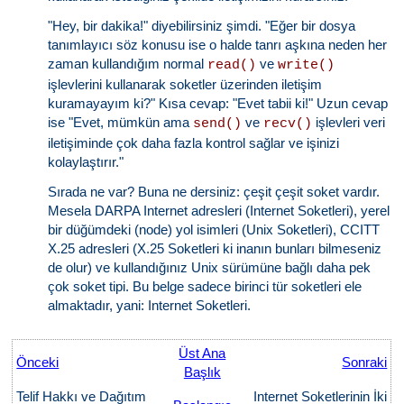
"Hey, bir dakika!" diyebilirsiniz şimdi. "Eğer bir dosya
tanımlayıcı söz konusu ise o halde tanrı aşkına neden her
zaman kullandığım normal
ve
read()
write()
işlevlerini kullanarak soketler üzerinden iletişim
kuramayayım ki?" Kısa cevap: "Evet tabii ki!" Uzun cevap
ise "Evet, mümkün ama
ve
işlevleri veri
send()
recv()
iletişiminde çok daha fazla kontrol sağlar ve işinizi
kolaylaştırır."
Sırada ne var? Buna ne dersiniz: çeşit çeşit soket vardır.
Mesela DARPA Internet adresleri (Internet Soketleri), yerel
bir düğümdeki (node) yol isimleri (Unix Soketleri), CCITT
X.25 adresleri (X.25 Soketleri ki inanın bunları bilmeseniz
de olur) ve kullandığınız Unix sürümüne bağlı daha pek
çok soket tipi. Bu belge sadece birinci tür soketleri ele
almaktadır, yani: Internet Soketleri.
Üst Ana
Önceki
Sonraki
Başlık
Telif Hakkı ve Dağıtım
Internet Soketlerinin İki