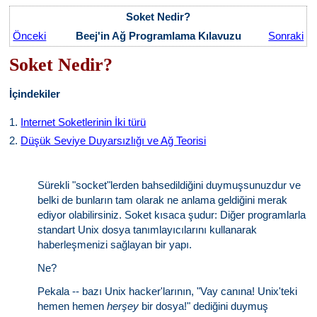
Soket Nedir?
Önceki
Beej'in Ağ Programlama Kılavuzu
Sonraki
Soket Nedir?
İçindekiler
1.
Internet Soketlerinin İki türü
2.
Düşük Seviye Duyarsızlığı ve Ağ Teorisi
Sürekli "socket"lerden bahsedildiğini duymuşsunuzdur ve
belki de bunların tam olarak ne anlama geldiğini merak
ediyor olabilirsiniz. Soket kısaca şudur: Diğer programlarla
standart Unix dosya tanımlayıcılarını kullanarak
haberleşmenizi sağlayan bir yapı.
Ne?
Pekala -- bazı Unix hacker'larının, "Vay canına! Unix'teki
hemen hemen
herşey
bir dosya!" dediğini duymuş