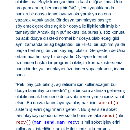
olabilirsiniz. Böyle konuşan birinin kast ettiği aslında Unix
programlarının, herhangi bir G/Ç işlemi yaptıklarında
bunları bir dosya tanımlayıcıyı okuyarak ya da ona
yazarak yaptıklarıdır. Bir dosya tanımlayıcı basitçe
söylemek gerekirse açık bir dosya ile ilişkilendirilmiş bir
tamsayıdır. Ancak (işin püf noktası da burası), söz konusu
bu açık dosya diskteki normal bir dosya olabileceği gibi
aynı zamanda bir ağ bağlantısı, bir FIFO, bir uçbirim ya da
başka herhangi bir veri kaynağı olabilir. Gerçekten de Unix
ortamında her şey bir dosyadır! Öyleyse Internet
üzerinden başka bir programla iletişim kurmak isterseniz
bunu bir dosya tanımlayıcı üzerinden yapacaksınız, inanın
buna.
"Peki bay çok bilmiş, ağ iletişimi için kullanacağım bu
dosya tanımlayıcı nerede?" gibi bir soru aklınıza gelmemiş
olabilir ancak ben gene de cevabını vereyim ki içiniz rahat
etsin: Bu dosya tanımlayıcıya ulaşmak için
socket()
sistem işlevini çağırmanız gerekir. Bu işlev size soket
tanımlayıcıyı döndürür ve siz de bunu ve tabii
ile
send()
(
,
) isimli soket işlevlerini
recv()
man send
man recv
kullanarak istediğiniz şekilde iletişimizini kurarsınız.