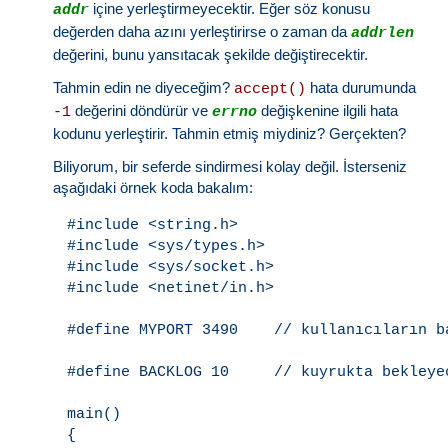
içine yerleştirmeyecektir. Eğer söz konusu
addr
değerden daha azını yerleştirirse o zaman da
addrlen
değerini, bunu yansıtacak şekilde değiştirecektir.
Tahmin edin ne diyeceğim?
hata durumunda
accept()
değerini döndürür ve
değişkenine ilgili hata
-1
errno
kodunu yerleştirir. Tahmin etmiş miydiniz? Gerçekten?
Biliyorum, bir seferde sindirmesi kolay değil. İsterseniz
aşağıdaki örnek koda bakalım:
#include <string.h>

#include <sys/types.h>

#include <sys/socket.h>

#include <netinet/in.h>

#define MYPORT 3490    // kullanıcıların ba
#define BACKLOG 10     // kuyrukta bekleye
main()

{
