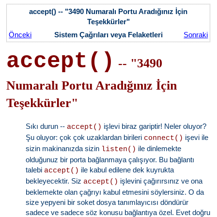
accept() -- "3490 Numaralı Portu Aradığınız İçin
Teşekkürler"
Önceki
Sistem Çağrıları veya Felaketleri
Sonraki
accept()
-- "3490
Numaralı Portu Aradığınız İçin
Teşekkürler"
Sıkı durun --
işlevi biraz gariptir! Neler oluyor?
accept()
Şu oluyor: çok çok uzaklardan birileri
işevi ile
connect()
sizin makinanızda sizin
ile dinlemekte
listen()
olduğunuz bir porta bağlanmaya çalışıyor. Bu bağlantı
talebi
ile kabul edilene dek kuyrukta
accept()
bekleyecektir. Siz
işlevini çağırırsınız ve ona
accept()
beklemekte olan çağrıyı kabul etmesini söylersiniz. O da
size yepyeni bir soket dosya tanımlayıcısı döndürür
sadece ve sadece söz konusu bağlantıya özel. Evet doğru