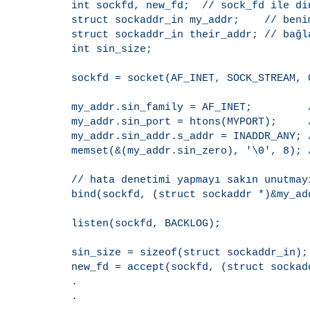
    int sockfd, new_fd;  // sock_fd ile di
    struct sockaddr_in my_addr;    // benim
    struct sockaddr_in their_addr; // bağl
    int sin_size;

    sockfd = socket(AF_INET, SOCK_STREAM, 
    my_addr.sin_family = AF_INET;         
    my_addr.sin_port = htons(MYPORT);     
    my_addr.sin_addr.s_addr = INADDR_ANY; 
    memset(&(my_addr.sin_zero), '\0', 8); 
    // hata denetimi yapmayı sakın unutmayı
    bind(sockfd, (struct sockaddr *)&my_ad
    listen(sockfd, BACKLOG);

    sin_size = sizeof(struct sockaddr_in);

    new_fd = accept(sockfd, (struct sockad
    .

    .
