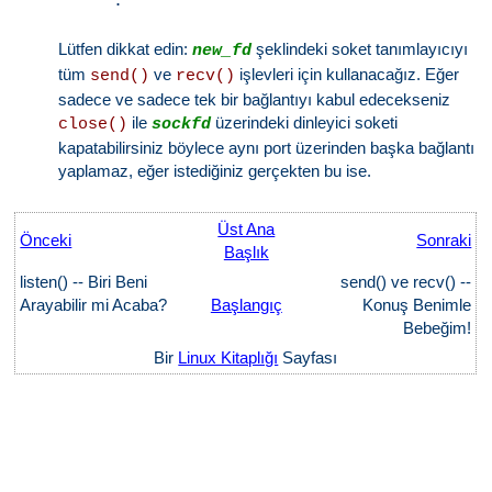
Lütfen dikkat edin:
şeklindeki soket tanımlayıcıyı
new_fd
tüm
ve
işlevleri için kullanacağız. Eğer
send()
recv()
sadece ve sadece tek bir bağlantıyı kabul edecekseniz
ile
üzerindeki dinleyici soketi
close()
sockfd
kapatabilirsiniz böylece aynı port üzerinden başka bağlantı
yaplamaz, eğer istediğiniz gerçekten bu ise.
Üst Ana
Önceki
Sonraki
Başlık
listen() -- Biri Beni
send() ve recv() --
Arayabilir mi Acaba?
Başlangıç
Konuş Benimle
Bebeğim!
Bir
Linux Kitaplığı
Sayfası