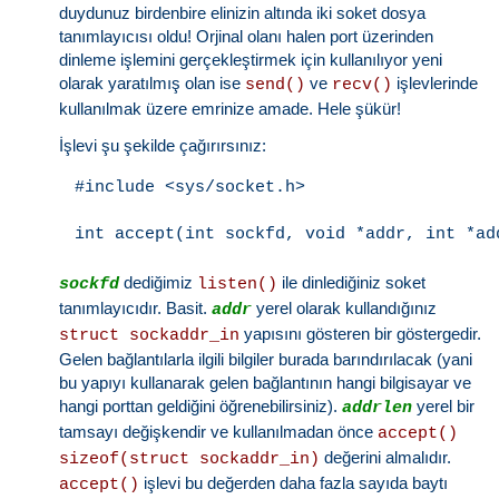
duydunuz birdenbire elinizin altında iki soket dosya
tanımlayıcısı oldu! Orjinal olanı halen port üzerinden
dinleme işlemini gerçekleştirmek için kullanılıyor yeni
olarak yaratılmış olan ise
ve
işlevlerinde
send()
recv()
kullanılmak üzere emrinize amade. Hele şükür!
İşlevi şu şekilde çağırırsınız:
#include <sys/socket.h>

dediğimiz
ile dinlediğiniz soket
sockfd
listen()
tanımlayıcıdır. Basit.
yerel olarak kullandığınız
addr
yapısını gösteren bir göstergedir.
struct sockaddr_in
Gelen bağlantılarla ilgili bilgiler burada barındırılacak (yani
bu yapıyı kullanarak gelen bağlantının hangi bilgisayar ve
hangi porttan geldiğini öğrenebilirsiniz).
yerel bir
addrlen
tamsayı değişkendir ve kullanılmadan önce
accept()
değerini almalıdır.
sizeof(struct sockaddr_in)
işlevi bu değerden daha fazla sayıda baytı
accept()