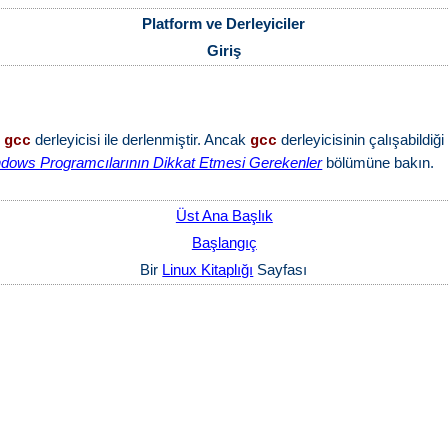
Platform ve Derleyiciler
Giriş
n
derleyicisi ile derlenmiştir. Ancak
derleyicisinin çalışabildiğ
gcc
gcc
dows Programcılarının Dikkat Etmesi Gerekenler
bölümüne bakın.
Üst Ana Başlık
Başlangıç
Bir
Linux Kitaplığı
Sayfası