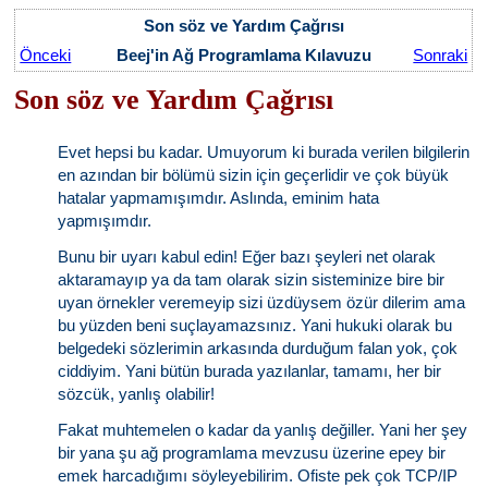
Son söz ve Yardım Çağrısı
Önceki
Beej'in Ağ Programlama Kılavuzu
Sonraki
Son söz ve Yardım Çağrısı
Evet hepsi bu kadar. Umuyorum ki burada verilen bilgilerin
en azından bir bölümü sizin için geçerlidir ve çok büyük
hatalar yapmamışımdır. Aslında, eminim hata
yapmışımdır.
Bunu bir uyarı kabul edin! Eğer bazı şeyleri net olarak
aktaramayıp ya da tam olarak sizin sisteminize bire bir
uyan örnekler veremeyip sizi üzdüysem özür dilerim ama
bu yüzden beni suçlayamazsınız. Yani hukuki olarak bu
belgedeki sözlerimin arkasında durduğum falan yok, çok
ciddiyim. Yani bütün burada yazılanlar, tamamı, her bir
sözcük, yanlış olabilir!
Fakat muhtemelen o kadar da yanlış değiller. Yani her şey
bir yana şu ağ programlama mevzusu üzerine epey bir
emek harcadığımı söyleyebilirim. Ofiste pek çok TCP/IP