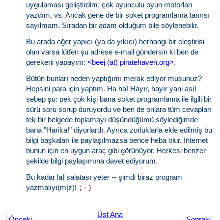
uygulaması geliştirdim, çok oyunculu oyun motorları
yazdım, vs. Ancak gene de bir soket programlama tanrısı
sayılmam. Sıradan bir adam olduğum bile söylenebilir.
Bu arada eğer yapıcı (ya da yıkıcı) herhangi bir eleştirisi
olan varsa lütfen şu adrese e-mail göndersin ki ben de
gerekeni yapayım:
<beej (at) piratehaven.org>
.
Bütün bunları neden yaptığımı merak ediyor musunuz?
Hepsini para için yaptım. Ha ha! Hayır, hayır yani asıl
sebep şu: pek çok kişi bana soket programlama ile ilgili bir
sürü soru sorup duruyordu ve ben de onlara tüm cevapları
tek bir belgede toplamayı düşündüğümü söylediğimde
bana "Harika!" diyorlardı. Ayrıca zorluklarla elde edilmiş bu
bilgi başkaları ile paylaşılmazsa bence heba olur. Internet
bunun için en uygun araç gibi görünüyor. Herkesi benzer
şekilde bilgi paylaşımına davet ediyorum.
Bu kadar laf salatası yeter -- şimdi biraz program
yazmalıyı(m|z)!
;-)
Üst Ana
Önceki
Sonraki