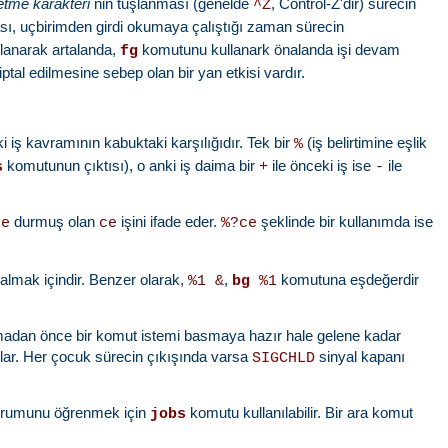
etme karakteri
nin tuşlanması (genelde
, Control-Z'dir) sürecin
^Z
ası, uçbirimden girdi okumaya çalıştığı zaman sürecin
lanarak artalanda,
komutunu kullanark önalanda işi devam
fg
tal edilmesine sebep olan bir yan etkisi vardır.
 iş kavramının kabuktaki karşılığıdır. Tek bir
(iş belirtimine eşlik
%
komutunun çıktısı), o anki iş daima bir
ile önceki iş ise
ile
s
+
-
durmuş olan
işini ifade eder.
şeklinde bir kullanımda ise
ce
ce
%?ce
almak içindir. Benzer olarak,
,
komutuna eşdeğerdir
%1 &
bg
%1
lamadan önce bir komut istemi basmaya hazır hale gelene kadar
orlar. Her çocuk sürecin çıkışında varsa
sinyal kapanı
SIGCHLD
n durumunu öğrenmek için
komutu kullanılabilir. Bir ara komut
jobs