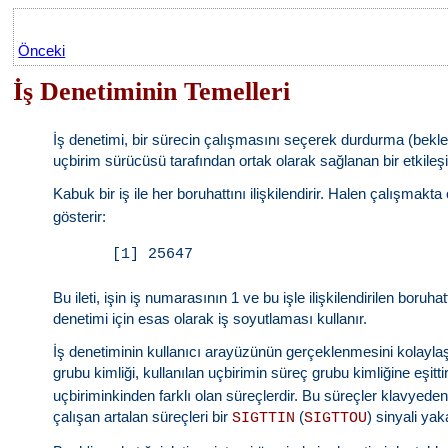
Önceki
İş Denetiminin Temelleri
İş denetimi, bir sürecin çalışmasını seçerek durdurma (bekl
uçbirim sürücüsü tarafından ortak olarak sağlanan bir etkileşi
Kabuk bir iş ile her boruhattını ilişkilendirir. Halen çalışmakt
gösterir:
[1] 25647
Bu ileti, işin iş numarasının 1 ve bu işle ilişkilendirilen boru
denetimi için esas olarak iş soyutlaması kullanır.
İş denetiminin kullanıcı arayüzünün gerçeklenmesini kolaylaşt
grubu kimliği, kullanılan uçbirimin süreç grubu kimliğine eşitt
uçbiriminkinden farklı olan süreçlerdir. Bu süreçler klavyede
çalışan artalan süreçleri bir
(
) sinyali ya
SIGTTIN
SIGTTOU