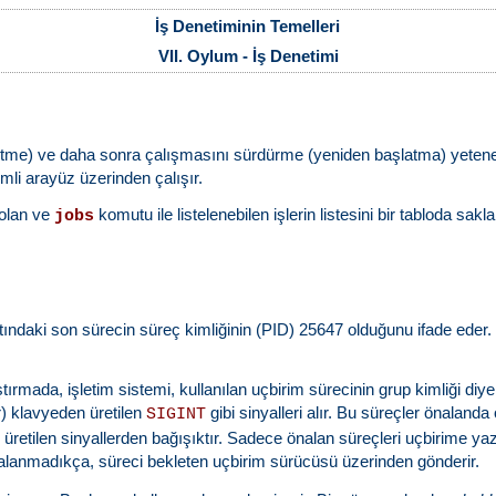
İş Denetiminin Temelleri
VII. Oylum - İş Denetimi
etme) ve daha sonra çalışmasını sürdürme (yeniden başlatma) yeteneği
mli arayüz üzerinden çalışır.
a olan ve
komutu ile listelenebilen işlerin listesini bir tabloda sakl
jobs
hattındaki son sürecin süreç kimliğinin (PID) 25647 olduğunu ifade eder.
ırmada, işletim sistemi, kullanılan uçbirim sürecinin grup kimliği diy
ir) klavyeden üretilen
gibi sinyalleri alır. Bu süreçler önalanda 
SIGINT
n üretilen sinyallerden bağışıktır. Sadece önalan süreçleri uçbirime 
kalanmadıkça, süreci bekleten uçbirim sürücüsü üzerinden gönderir.