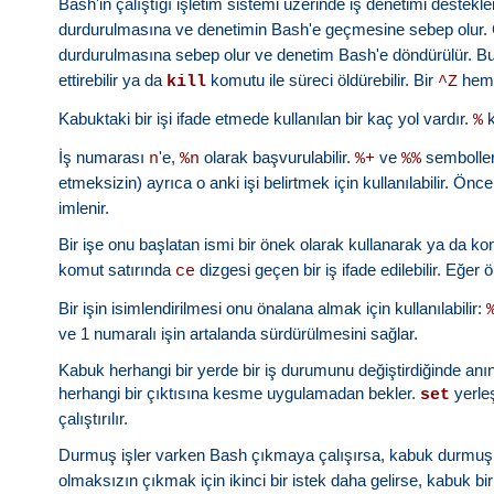
Bash'in çalıştığı işletim sistemi üzerinde iş denetimi destekl
durdurulmasına ve denetimin Bash'e geçmesine sebep olur. 
durdurulmasına sebep olur ve denetim Bash'e döndürülür. Bun
ettirebilir ya da
komutu ile süreci öldürebilir. Bir
hemen
kill
^Z
Kabuktaki bir işi ifade etmede kullanılan bir kaç yol vardır.
k
%
İş numarası
'e,
olarak başvurulabilir.
ve
sembolleri
n
%n
%+
%%
etmeksizin) ayrıca o anki işi belirtmek için kullanılabilir. Önce
imlenir.
Bir işe onu başlatan ismi bir önek olarak kullanarak ya da komu
komut satırında
dizgesi geçen bir iş ifade edilebilir. Eğer 
ce
Bir işin isimlendirilmesi onu önalana almak için kullanılabilir:
ve 1 numaralı işin artalanda sürdürülmesini sağlar.
Kabuk herhangi bir yerde bir iş durumunu değiştirdiğinde an
herhangi bir çıktısına kesme uygulamadan bekler.
yerle
set
çalıştırılır.
Durmuş işler varken Bash çıkmaya çalışırsa, kabuk durmuş işl
olmaksızın çıkmak için ikinci bir istek daha gelirse, kabuk bir