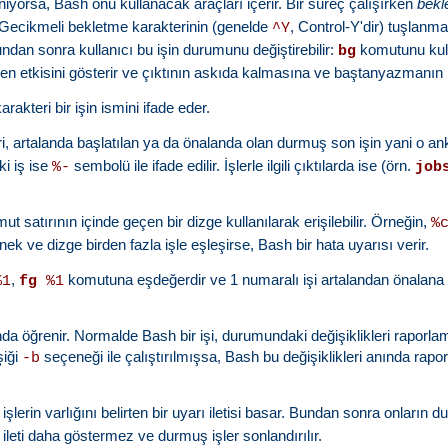
eniyorsa, Bash onu kullanacak araçları içerir. Bir süreç çalışırken
bekl
Gecikmeli bekletme karakterinin (genelde
, Control-Y'dir) tuşlanm
^Y
dan sonra kullanıcı bu işin durumunu değiştirebilir:
komutunu kul
bg
 etkisini gösterir ve çıktının askıda kalmasına ve baştanyazmanın ip
arakteri bir işin ismini ifade eder.
, artalanda başlatılan ya da önalanda olan durmuş son işin yani o anki
ki iş ise
sembolü ile ifade edilir. İşlerle ilgili çıktılarda ise (örn.
%-
job
t satırının içinde geçen bir dizge kullanılarak erişilebilir. Örneğin,
%
önek ve dizge birden fazla işle eşleşirse, Bash bir hata uyarısı verir.
,
komutuna eşdeğerdir ve 1 numaralı işi artalandan önalana 
%1
fg
%1
ında öğrenir. Normalde Bash bir işi, durumundaki değişiklikleri rapor
şiği
seçeneği ile çalıştırılmışsa, Bash bu değişiklikleri anında rap
-b
erin varlığını belirten bir uyarı iletisi basar. Bundan sonra onları
 ileti daha göstermez ve durmuş işler sonlandırılır.