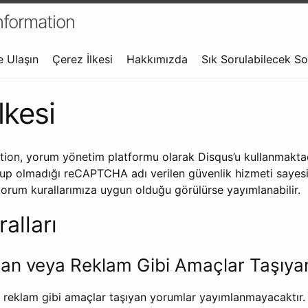
formation
e Ulaşın
Çerez İlkesi
Hakkımızda
Sık Sorulabilecek So
lkesi
ion, yorum yönetim platformu olarak Disqus’u kullanmaktad
up olmadığı reCAPTCHA adı verilen güvenlik hizmeti saye
 yorum kurallarımıza uygun olduğu görülürse yayımlanabilir.
alları
lan veya Reklam Gibi Amaçlar Taşıya
a reklam gibi amaçlar taşıyan yorumlar yayımlanmayacaktır.