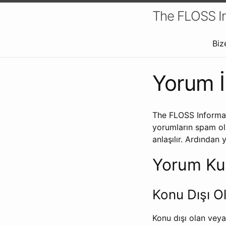
The FLOSS In
Biz
Yorum İ
The FLOSS Informat
yorumların spam ol
anlaşılır. Ardından
Yorum Kur
Konu Dışı O
Konu dışı olan vey