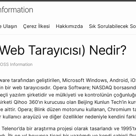
formation
e Ulaşın
Çerez İlkesi
Hakkımızda
Sık Sorulabilecek So
Web Tarayıcısı) Nedir?
OSS Information
ware tarafından geliştirilen, Microsoft Windows, Android, 
için bir web tarayıcısıdır. Opera Software; NASDAQ borsasınd
veçli yazılım şirketidir ve mülkiyeti ve kontrolünün çoğunlu
şirketi Qihoo 360’ın kurucusu olan Beijing Kunlun Tech’in kur
 aittir. Opera; Blink düzen motorunu kullanan, Chromium ta
ir kullanıcı arayüzü ve diğer özellikler nedeniyle kendini farklı
 Telenor’da bir araştırma projesi olarak tasarlandı ve 1995
ndı. İlk on yıl boyunca ticari bir yazılımdı ve kendi sahipli P