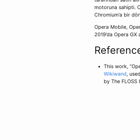
motoruna sahipti. O
Chromium’a bir dönü
Opera Mobile, Oper
2019’da Opera GX ad
Referenc
This work, “Ope
Wikiwand
, use
by The FLOSS I