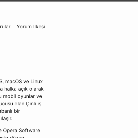
rular
Yorum İlkesi
iOS, macOS ve Linux
a halka açık olarak
ğu mobil oyunlar ve
ucusu olan Çinli iş
banlı bir
laşır.
’te Opera Software
resto düzen