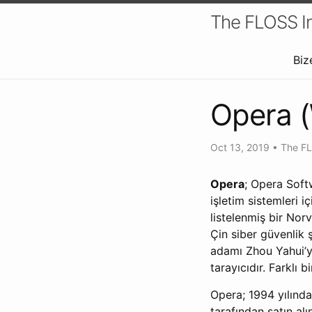
The FLOSS In
Biz
Opera (
Oct 13, 2019
•
The FL
Opera
; Opera Soft
işletim sistemleri 
listelenmiş bir Nor
Çin siber güvenlik 
adamı Zhou Yahui’ye
tarayıcıdır. Farklı b
Opera; 1994 yılında
tarafından satın alı