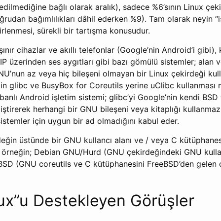
 edilmediğine bağlı olarak aralık), sadece %6’sının Linux çek
oğrudan bağımlılıkları dâhil ederken %9). Tam olarak neyin “i
rlenmesi, sürekli bir tartışma konusudur.
nır cihazlar ve akıllı telefonlar (Google’nin Android’i gibi),
 IP üzerinden ses aygıtları gibi bazı gömülü sistemler; alan v
NU’nun az veya hiç bileşeni olmayan bir Linux çekirdeği kull
emin glibc ve BusyBox for Coreutils yerine uClibc kullanması
banlı Android işletim sistemi; glibc’yi Google’nin kendi BSD 
iştirerek herhangi bir GNU bileşeni veya kitaplığı kullanmaz
stemler için uygun bir ad olmadığını kabul eder.
rdeğin üstünde bir GNU kullancı alanı ve / veya C kütüphanes
r, örneğin; Debian GNU/Hurd (GNU çekirdeğindeki GNU kullan
D (GNU coreutils ve C kütüphanesini FreeBSD’den gelen ç
ux”u Destekleyen Görüşler