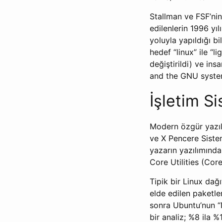
Stallman ve FSF’ni
edilenlerin 1996 yıl
yoluyla yapıldığı b
hedef “linux” ile “l
değiştirildi) ve ins
and the GNU syste
İşletim Si
Modern özgür yazılı
ve X Pencere Sistem
yazarın yazılımında
Core Utilities (Core
Tipik bir Linux da
elde edilen paketle
sonra Ubuntu’nun “
bir analiz; %8 ila