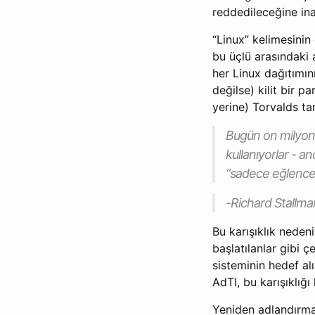
reddedileceğine in
“Linux” kelimesinin
bu üçlü arasındaki 
her Linux dağıtımın
değilse) kilit bir 
yerine) Torvalds ta
Bugün on milyonlar
kullanıyorlar - a
“sadece eğlence iç
-Richard Stallma
Bu karışıklık neden
başlatılanlar gibi ç
sisteminin hedef al
AdTI, bu karışıklığı
Yeniden adlandırma ç