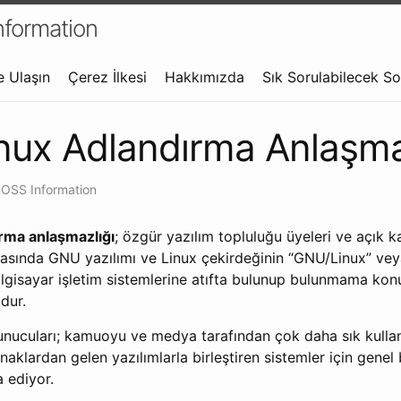
formation
e Ulaşın
Çerez İlkesi
Hakkımızda
Sık Sorulabilecek So
ux Adlandırma Anlaşma
OSS Information
rma anlaşmazlığı
; özgür yazılım topluluğu üyeleri ve açık 
rasında GNU yazılımı ve Linux çekirdeğinin “GNU/Linux” veya
bilgisayar işletim sistemlerine atıfta bulunup bulunmama kon
dur.
unucuları; kamuoyu ve medya tarafından çok daha sık kullanı
aklardan gelen yazılımlarla birleştiren sistemler için genel 
a ediyor.