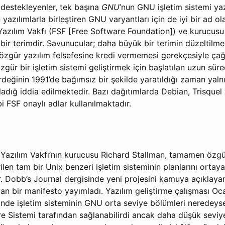
 destekleyenler, tek başına
GNU
’nun GNU işletim sistemi yaz
azılımlarla birleştiren GNU varyantları için de iyi bir ad ol
Yazılım Vakfı (FSF [Free Software Foundation]) ve kurucusu
n bir terimdir. Savunucular; daha büyük bir terimin düzeltilme
li özgür yazılım felsefesine kredi vermemesi gerekçesiyle çağ
gür bir işletim sistemi geliştirmek için başlatılan uzun sür
irdeğinin 1991’de bağımsız bir şekilde yaratıldığı zaman ya
ladığ iddia edilmektedir. Bazı dağıtımlarda Debian, Trisquel
i FSF onaylı adlar kullanılmaktadır.
 Yazılım Vakfı’nın kurucusu Richard Stallman, tamamen özg
len tam bir Unix benzeri işletim sisteminin planlarını ortay
Dr. Dobb’s Journal dergisinde yeni projesini kamuya açıklaya
n bir manifesto yayımladı. Yazılım geliştirme çalışması Oca
ğinde işletim sisteminin GNU orta seviye bölümleri neredey
e Sistemi tarafından sağlanabilirdi ancak daha düşük seviye