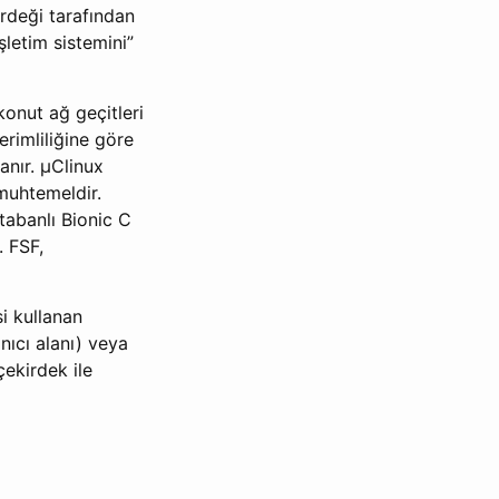
irdeği tarafından
şletim sistemini”
 konut ağ geçitleri
erimliliğine göre
anır. μClinux
 muhtemeldir.
tabanlı Bionic C
. FSF,
i kullanan
ıcı alanı) veya
ekirdek ile