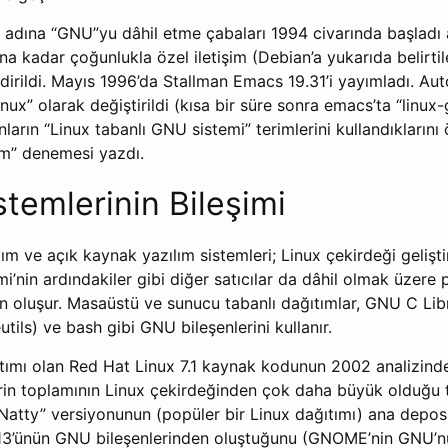
n adına “GNU”yu dâhil etme çabaları 1994 civarında başladı
ına kadar çoğunlukla özel iletişim (Debian’a yukarıda belirtil
ildirildi. Mayıs 1996’da Stallman Emacs 19.31’i yayımladı. Au
ignux” olarak değiştirildi (kısa bir süre sonra emacs’ta “linux
anların “Linux tabanlı GNU sistemi” terimlerini kullandıklarını
m” denemesi yazdı.
stemlerinin Bileşimi
m ve açık kaynak yazılım sistemleri; Linux çekirdeği geliştir
i’nin ardındakiler gibi diğer satıcılar da dâhil olmak üzere 
n oluşur. Masaüstü ve sunucu tabanlı dağıtımlar, GNU C Lib
utils) ve bash gibi GNU bileşenlerini kullanır.
ğıtımı olan Red Hat Linux 7.1 kaynak kodunun 2002 analizin
rin toplamının Linux çekirdeğinden çok daha büyük olduğu t
Natty” versiyonunun (popüler bir Linux dağıtımı) ana depos
 %13’ünün GNU bileşenlerinden oluştuğunu (GNOME’nin GNU’nu