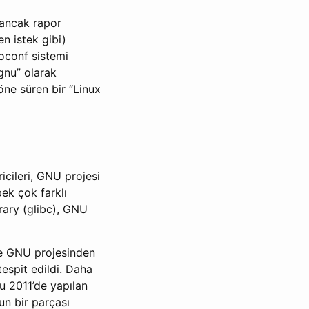
 ancak rapor
en istek gibi)
toconf sistemi
-gnu” olarak
 öne süren bir “Linux
icileri, GNU projesi
pek çok farklı
rary (glibc), GNU
de GNU projesinden
espit edildi. Daha
u 2011’de yapılan
n bir parçası