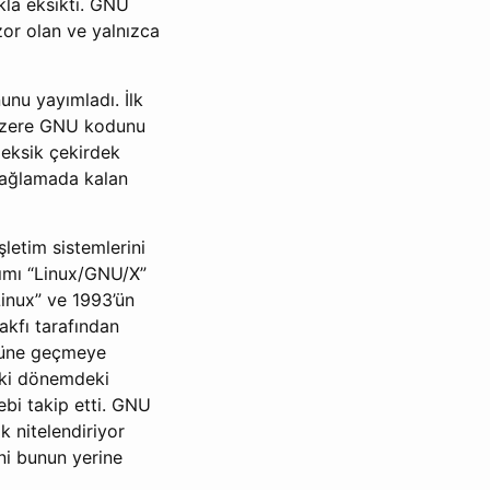
kla eksikti. GNU
or olan ve yalnızca
unu yayımladı. İlk
k üzere GNU kodunu
 eksik çekirdek
 sağlamada kalan
letim sistemlerini
ıtımı “Linux/GNU/X”
Linux” ve 1993’ün
akfı tarafından
ürüne geçmeye
eski dönemdeki
ebi takip etti. GNU
k nitelendiriyor
i bunun yerine