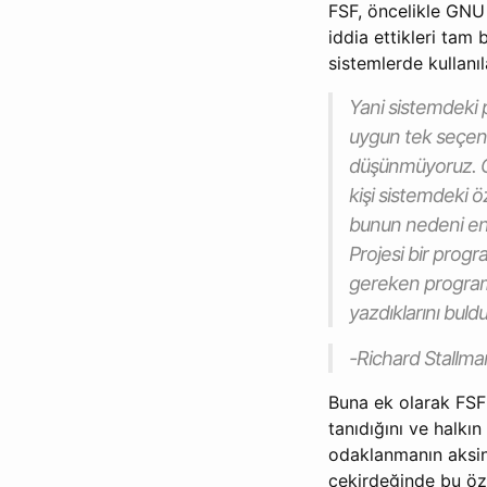
FSF, öncelikle GNU 
iddia ettikleri tam 
sistemlerde kullan
Yani sistemdeki p
uygun tek seçen
düşünmüyoruz. GNU
kişi sistemdeki ö
bunun nedeni ent
Projesi bir prog
gereken programla
yazdıklarını buldu
-Richard Stallma
Buna ek olarak FSF
tanıdığını ve halkın
odaklanmanın aksin
çekirdeğinde bu öz