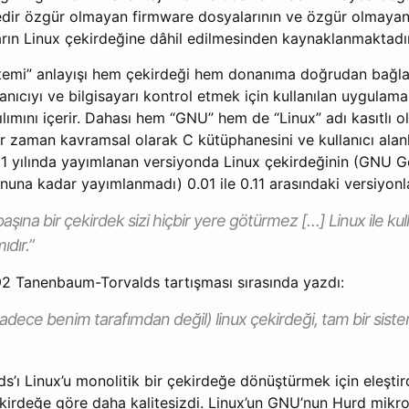
edir özgür olmayan firmware dosyalarının ve özgür olmayan 
arın Linux çekirdeğine dâhil edilmesinden kaynaklanmaktadır
istemi” anlayışı hem çekirdeği hem donanıma doğrudan bağla
anıcıyı ve bilgisayarı kontrol etmek için kullanılan uygulama
zılımını içerir. Dahası hem “GNU” hem de “Linux” adı kasıtlı o
 her zaman kavramsal olarak C kütüphanesini ve kullanıcı alanl
991 yılında yayımlanan versiyonda Linux çekirdeğinin (GNU 
onuna kadar yayımlanmadı) 0.01 ile 0.11 arasındaki versiyonla
başına bir çekirdek sizi hiçbir yere götürmez […] Linux ile kull
dır.”
92 Tanenbaum-Torvalds tartışması sırasında yazdı:
i (sadece benim tarafımdan değil) linux çekirdeği, tam bir siste
’ı Linux’u monolitik bir çekirdeğe dönüştürmek için eleştir
kirdeğe göre daha kalitesizdi. Linux’un GNU’nun Hurd mikro