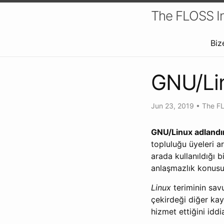
The FLOSS In
Biz
GNU/Lin
Jun 23, 2019
•
The FL
GNU/Linux adlandı
topluluğu üyeleri a
arada kullanıldığı 
anlaşmazlık konusu
Linux
teriminin sav
çekirdeği diğer kayn
hizmet ettiğini iddi