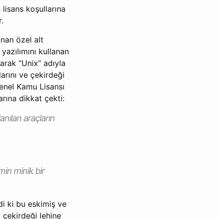
lisans koşullarına
.
nan özel alt
 yazılımını kullanan
larak “Unix” adıyla
arını ve çekirdeği
Genel Kamu Lisansı
rına dikkat çekti:
anılan araçların
min minik bir
di ki bu eskimiş ve
 çekirdeği lehine