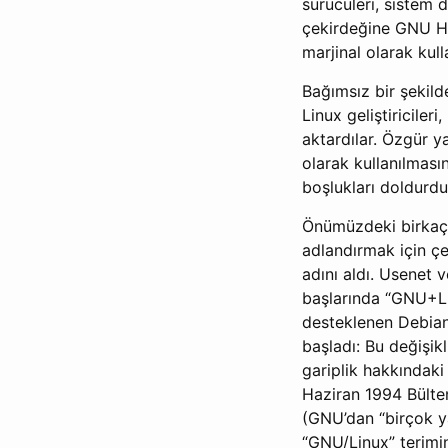
sürücüleri, sistem
çekirdeğine GNU Hu
marjinal olarak kulla
Bağımsız bir şekild
Linux geliştiricile
aktardılar. Özgür y
olarak kullanılması
boşlukları doldurdu
Önümüzdeki birkaç y
adlandırmak için çe
adını aldı. Usenet 
başlarında “GNU+Lin
desteklenen Debian
başladı: Bu değişik
gariplik hakkındaki
Haziran 1994 Bülten
(GNU’dan “birçok y
“GNU/Linux” terimin