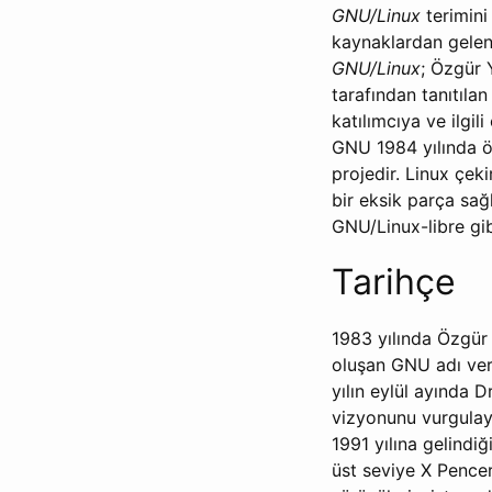
GNU/Linux
terimini
kaynaklardan gelen y
GNU/Linux
; Özgür 
tarafından tanıtıla
katılımcıya ve ilgi
GNU 1984 yılında öz
projedir. Linux çek
bir eksik parça sağ
GNU/Linux-libre gib
Tarihçe
1983 yılında Özgür
oluşan GNU adı veri
yılın eylül ayında 
vizyonunu vurgulaya
1991 yılına gelindi
üst seviye X Pencer