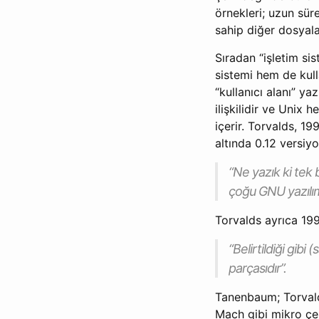
örnekleri; uzun sür
sahip diğer dosyal
Sıradan “işletim s
sistemi hem de kull
“kullanıcı alanı” ya
ilişkilidir ve Unix
içerir. Torvalds, 1
altında 0.12 versiy
“Ne yazık ki tek 
çoğu GNU yazılımı
Torvalds ayrıca 19
“Belirtildiği gib
parçasıdır”.
Tanenbaum; Torvalds
Mach gibi mikro çe