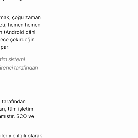
lunmak; çoğu zaman
aketi; hemen hemen
n (Android dâhil
adece çekirdeğin
apar:
etim sistemi
ğrenci tarafından
) tarafından
arı, tüm işletim
nmıştır. SCO ve
eriyle ilgili olarak