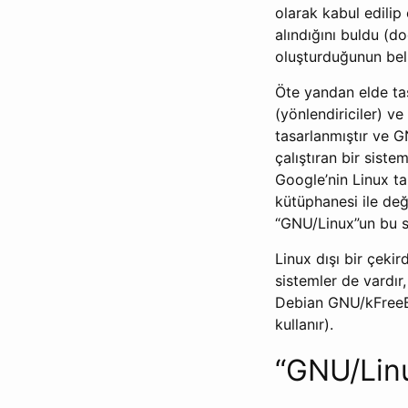
olarak kabul edilip
alındığını buldu (d
oluşturduğunun beli
Öte yandan elde taşı
(yönlendiriciler) ve
tasarlanmıştır ve G
çalıştıran bir sist
Google’nin Linux ta
kütüphanesi ile değ
“GNU/Linux”un bu si
Linux dışı bir çeki
sistemler de vardı
Debian GNU/kFreeBS
kullanır).
“GNU/Lin