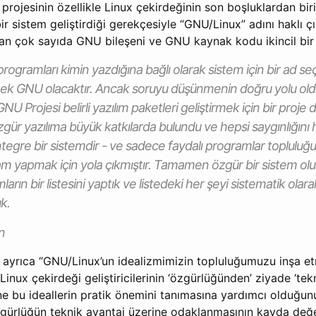
projesinin özellikle Linux çekirdeğinin son boşluklardan bi
bir sistem geliştirdiği gerekçesiyle “GNU/Linux” adını haklı ç
ılan çok sayıda GNU bileşeni ve GNU kaynak kodu ikincil bir
rogramları kimin yazdığına bağlı olarak sistem için bir ad s
ek GNU olacaktır. Ancak soruyu düşünmenin doğru yolu ol
 Projesi belirli yazılım paketleri geliştirmek için bir proje d
zgür yazılıma büyük katkılarda bulundu ve hepsi saygınlığını
egre bir sistemdir - ve sadece faydalı programlar topluluğu
ram yapmak için yola çıkmıştır. Tamamen özgür bir sistem olu
rın bir listesini yaptık ve listedeki her şeyi sistematik olar
k.
n
 ayrıca “GNU/Linux’un idealizmimizin topluluğumuzu inşa e
 Linux çekirdeği geliştiricilerinin ‘özgürlüğünden’ ziyade ‘tek
e bu ideallerin pratik önemini tanımasına yardımcı olduğun
gürlüğün teknik avantaj üzerine odaklanmasının kayda değe