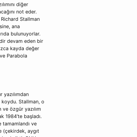
ılımını diğer
acağını not eder.
 Richard Stallman
sine, ana
rıda bulunuyorlar.
edir devam eden bir
lnızca kayda değer
 ve Parabola
ür yazılımdan
a koydu. Stallman, o
n ve özgür yazılım
k 1984’te başladı.
se tamamlandı ve
 (çekirdek, aygıt