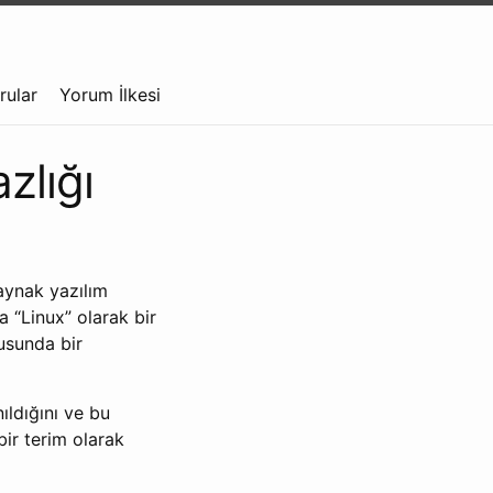
rular
Yorum İlkesi
zlığı
kaynak yazılım
 “Linux” olarak bir
usunda bir
ldığını ve bu
bir terim olarak