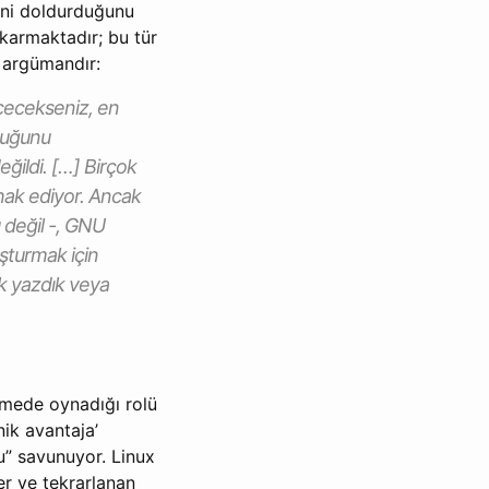
rini doldurduğunu
ıkarmaktadır; bu tür
 argümandır:
eçecekseniz, en
duğunu
eğildi. […] Birçok
 hak ediyor. Ancak
 değil -, GNU
şturmak için
ak yazdık veya
tmede oynadığı rolü
nik avantaja’
u” savunuyor. Linux
r ve tekrarlanan