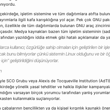
anıyordu.
 çekirdeğe, işletim sistemine ve tüm dağıtımlara atıfta bu
ayrımlarla ilgili kafa karışıklığına yol açar. Pek çok GNU p
ın, özellikle de tüm dağıtımlarda bulunan GNU araç zincirini
parçasıdır. Medya kaynakları bazen tüm işletim sisteminin (s
rafından yazıldığını iddia etmek gibi hatalı açıklamalar da y
ca kullanıcı; özgürlüğe sahip olmaları için geliştirilen bir işl
ncak bunu bilmiyorlar çünkü sistemin Linux olduğunu ve bir ö
in” geliştirildiğini düşünüyorlar.
n
iyle SCO Grubu veya Alexis de Tocqueville Institution (AdTI
ekirdeğe yönelik yasal tehditler ve halkla ilişkiler kampanyal
ındığını varsayan birçok yorumcu tarafından yanlış yorumla
 kasten kullanmakla suçlanıyorlar.
abalarının bencillikten ya da kişisel kırgınlık kaynaklı öneril