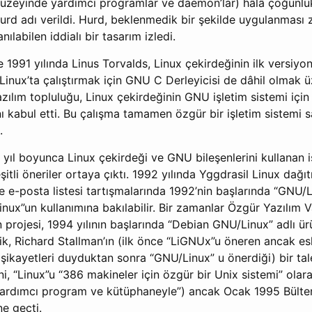
 düzeyinde yardımcı programlar ve daemon’lar) hâlâ çoğunlu
rd adı verildi. Hurd, beklenmedik bir şekilde uygulanması z
nılabilen iddialı bir tasarım izledi.
e 1991 yılında Linus Torvalds, Linux çekirdeğinin ilk versiyon
ri, Linux’ta çalıştırmak için GNU C Derleyicisi de dâhil olma
azılım topluluğu, Linux çekirdeğinin GNU işletim sistemi için
nı kabul etti. Bu çalışma tamamen özgür bir işletim sistemi
.
ıl boyunca Linux çekirdeği ve GNU bileşenlerini kullanan iş
şitli öneriler ortaya çıktı. 1992 yılında Yggdrasil Linux dağ
ve e-posta listesi tartışmalarında 1992’nin başlarında “GNU/
ux”un kullanımına bakılabilir. Bir zamanlar Özgür Yazılım V
 projesi, 1994 yılının başlarında “Debian GNU/Linux” adlı 
lik, Richard Stallman’ın (ilk önce “LiGNUx”u öneren ancak 
 şikayetleri duyduktan sonra “GNU/Linux” u önerdiği) bir tal
i, “Linux”u “386 makineler için özgür bir Unix sistemi” olara
ardımcı program ve kütüphaneyle”) ancak Ocak 1995 Bülten
e geçti.