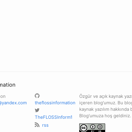
mation
ion
Özgür ve açık kaynak yazılı
n@yandex.com
theflossinformation
içeren blog'umuz. Bu blo
kaynak yazılım hakkında bi
Blog'umuza hoş geldiniz.
TheFLOSSInform1
rss