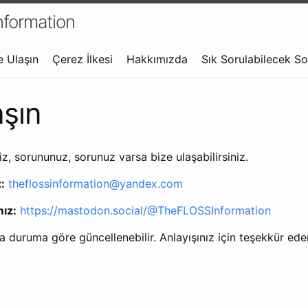
formation
e Ulaşın
Çerez İlkesi
Hakkımızda
Sık Sorulabilecek So
aşın
iz, sorununuz, sorunuz varsa bize ulaşabilirsiniz.
:
theflossinformation@yandex.com
ız:
https://mastodon.social/@TheFLOSSInformation
 duruma göre güncellenebilir. Anlayışınız için teşekkür eder