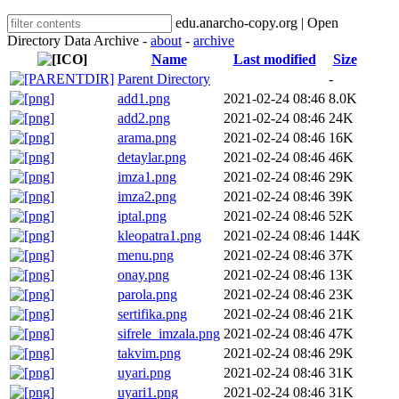
edu.anarcho-copy.org | Open
Directory Data Archive -
about
-
archive
Name
Last modified
Size
Parent Directory
-
add1.png
2021-02-24 08:46
8.0K
add2.png
2021-02-24 08:46
24K
arama.png
2021-02-24 08:46
16K
detaylar.png
2021-02-24 08:46
46K
imza1.png
2021-02-24 08:46
29K
imza2.png
2021-02-24 08:46
39K
iptal.png
2021-02-24 08:46
52K
kleopatra1.png
2021-02-24 08:46
144K
menu.png
2021-02-24 08:46
37K
onay.png
2021-02-24 08:46
13K
parola.png
2021-02-24 08:46
23K
sertifika.png
2021-02-24 08:46
21K
sifrele_imzala.png
2021-02-24 08:46
47K
takvim.png
2021-02-24 08:46
29K
uyari.png
2021-02-24 08:46
31K
uyari1.png
2021-02-24 08:46
31K